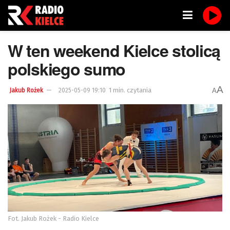
W ten weekend Kielce stolicą
polskiego sumo
A
1 min. czytania
A
Jakub Rożek
2025-05-09 19:10
Fot. Jakub Rożek - Radio Kielce