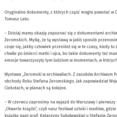
Oryginalne dokumenty, z których część mogła powstać w C
Tomasz Lato.
– Dzisiaj mamy okazję zapoznać się z dokumentami archiw
Żeromskich. Myślę, że tą wystawą w jakiś sposób przenosi
czuje się, jakby człowiek przeniósł się w te czasy, kiedy tu
chwile po śmierci matki i ojca, bo takie dokumenty też mam
emocje towarzyszyły tym ludziom w momentach, w których 
Wystawa „Żeromski w archiwaliach. Z zasobów Archiwum P
obchody Roku Stefana Żeromskiego. Jak zapowiedział Wojc
Ciekotach, w planach są kolejne.
– W czerwcu zaprosimy na wyjazd do Warszawy i pierwszy 
„Otwarte książki”, czyli nasz festiwal sztuki i mediów, g
książkę pani prof. Katarzyny Sobolewskiej o Stefanie Żer