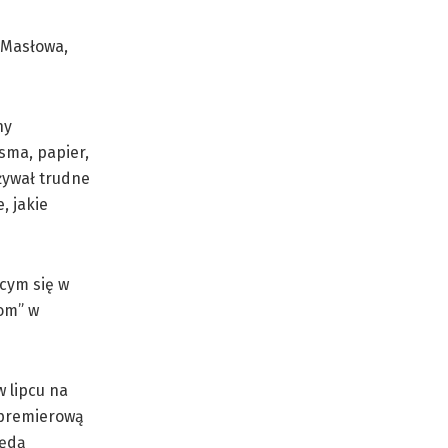
 Masłowa,
ny
sma, papier,
eżywał trudne
, jakie
cym się w
Dom” w
 lipcu na
ć premierową
będą