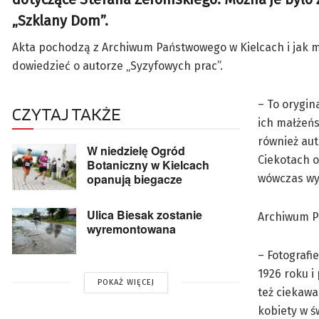
„Szklany Dom”.
Akta pochodzą z Archiwum Państwowego w Kielcach i jak mów
dowiedzieć o autorze „Syzyfowych prac”.
– To orygin
CZYTAJ TAKŻE
ich małżeńs
również aut
W niedzielę Ogród
Ciekotach o
Botaniczny w Kielcach
opanują biegacze
wówczas wyg
Ulica Biesak zostanie
Archiwum P
wyremontowana
– Fotograf
1926 roku i
POKAŻ WIĘCEJ
też ciekawa
kobiety w ś