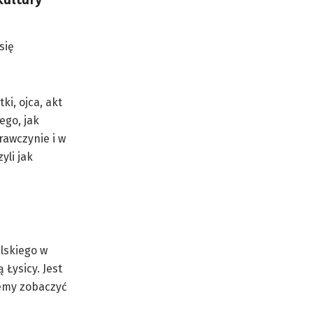
się
i, ojca, akt
ego, jak
rawczynie i w
yli jak
lskiego w
Łysicy. Jest
żemy zobaczyć