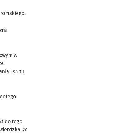
eromskiego.
 zna
wowym w
te
nia i są tu
centego
kt do tego
ierdziła, że