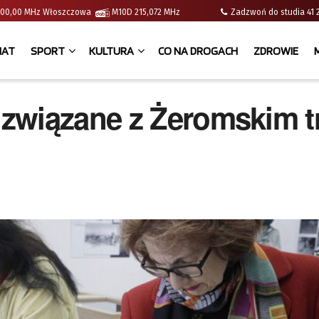
 | 100,00 MHz Włoszczowa
M10D 215,072 MHz
Zadzwoń do studia 
IAT
SPORT
KULTURA
CO NA DROGACH
ZDROWIE
związane z Żeromskim tr