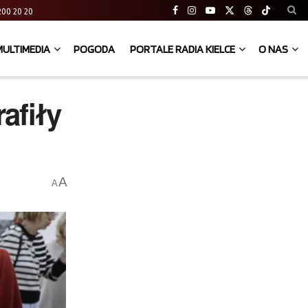
41 200 20 20
MULTIMEDIA
POGODA
PORTALE RADIA KIELCE
O NAS
afiły
A
A