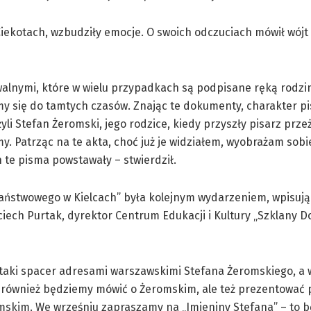
iekotach, wzbudziły emocje. O swoich odczuciach mówił wójt
alnymi, które w wielu przypadkach są podpisane ręką rodzi
my się do tamtych czasów. Znając te dokumenty, charakter pi
 żyli Stefan Żeromski, jego rodzice, kiedy przyszły pisarz prz
y. Patrząc na te akta, choć już je widziałem, wyobrażam sobie
te pisma powstawały – stwierdził.
aństwowego w Kielcach” była kolejnym wydarzeniem, wpisują
iech Purtak, dyrektor Centrum Edukacji i Kultury „Szklany 
taki spacer adresami warszawskimi Stefana Żeromskiego, a w
dzie również będziemy mówić o Żeromskim, ale też prezentowa
omskim. We wrześniu zapraszamy na „Imieniny Stefana” – to 