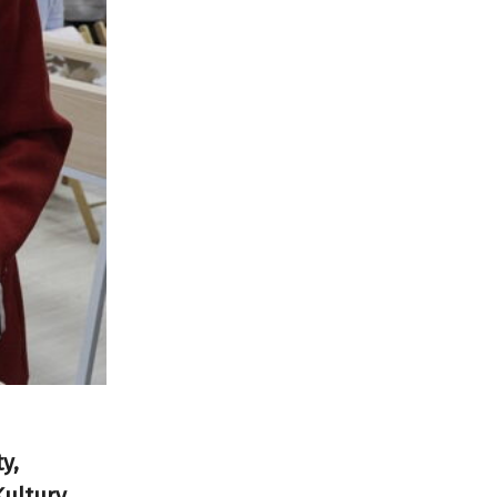
y,
Kultury