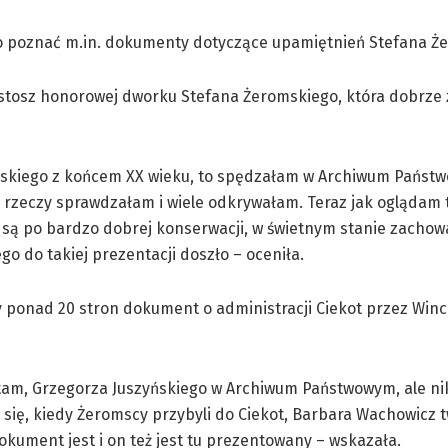
ło poznać m.in. dokumenty dotyczące upamiętnień Stefana Ż
ustosz honorowej dworku Stefana Żeromskiego, która dobrze
omskiego z końcem XX wieku, to spędzałam w Archiwum Państ
ne rzeczy sprawdzałam i wiele odkrywałam. Teraz jak oglądam 
 są po bardzo dobrej konserwacji, w świetnym stanie zachowa
o do takiej prezentacji doszło – oceniła.
cy ponad 20 stron dokument o administracji Ciekot przez Win
tam, Grzegorza Juszyńskiego w Archiwum Państwowym, ale ni
 się, kiedy Żeromscy przybyli do Ciekot, Barbara Wachowicz tw
okument jest i on też jest tu prezentowany – wskazała.