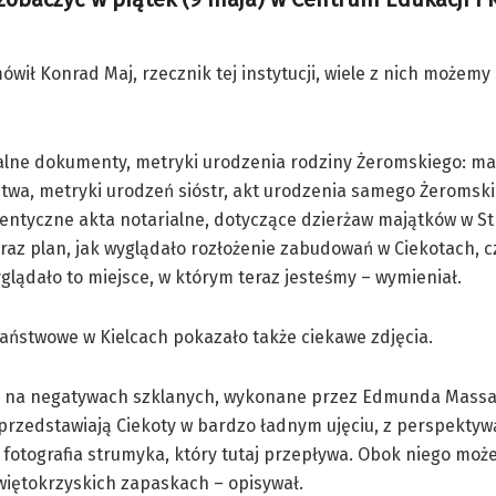
ił Konrad Maj, rzecznik tej instytucji, wiele z nich możemy 
alne dokumenty, metryki urodzenia rodziny Żeromskiego: matk
twa, metryki urodzeń sióstr, akt urodzenia samego Żeromski
entyczne akta notarialne, dotyczące dzierżaw majątków w St
raz plan, jak wyglądało rozłożenie zabudowań w Ciekotach, cz
lądało to miejsce, w którym teraz jesteśmy – wymieniał.
aństwowe w Kielcach pokazało także ciekawe zdjęcia.
ie na negatywach szklanych, wykonane przez Edmunda Massa
 przedstawiają Ciekoty w bardzo ładnym ujęciu, z perspektywą 
 fotografia strumyka, który tutaj przepływa. Obok niego mo
więtokrzyskich zapaskach – opisywał.