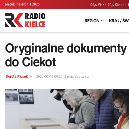
piątek, 7 sierpnia 2026
101,4 MHz | 90,4 Kielce
REGION
KRAJ / ŚW
Oryginalne dokumenty 
do Ciekot
3 min. czytania
Dorota Klusek
2025-05-10 09:35