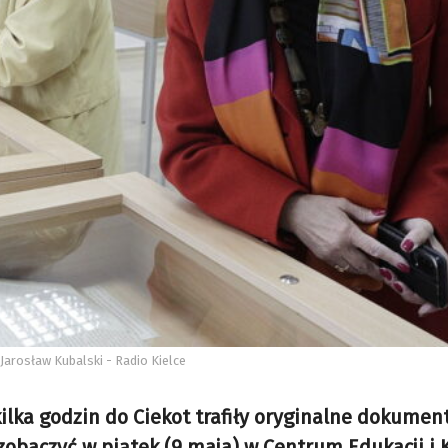
Jarosław Kubalski - Radio Kielce
kilka godzin do Ciekot trafiły oryginalne dokument
zobaczyć w piątek (9 maja) w Centrum Edukacji i 