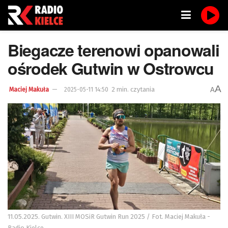
Biegacze terenowi opanowali
ośrodek Gutwin w Ostrowcu
A
2 min. czytania
A
Maciej Makuła
2025-05-11 14:50
11.05.2025. Gutwin. XIII MOSiR Gutwin Run 2025 / Fot. Maciej Makuła -
Radio Kielce