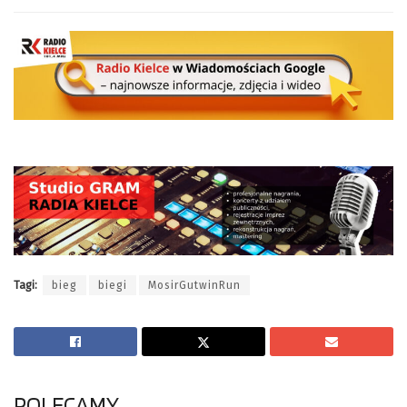
Tagi:
bieg
biegi
MosirGutwinRun
POLECAMY