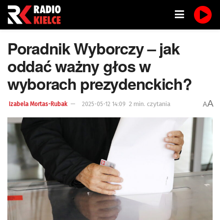
Poradnik Wyborczy – jak
oddać ważny głos w
wyborach prezydenckich?
A
2 min. czytania
A
Izabela Mortas-Rubak
2025-05-12 14:09