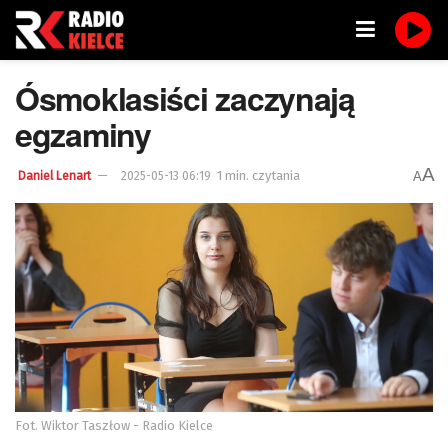
Ósmoklasiści zaczynają
egzaminy
A
1 min. czytania
A
Daniel Lenart
2025-05-13 06:19
Fot. Wiktor Taszłow - Radio Kielce