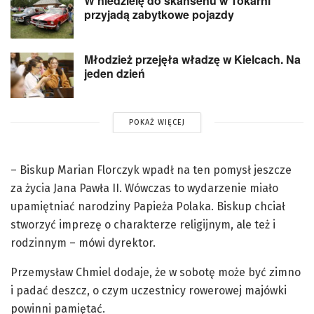
W niedzielę do skansenu w Tokarni
przyjadą zabytkowe pojazdy
Młodzież przejęła władzę w Kielcach. Na
jeden dzień
POKAŻ WIĘCEJ
– Biskup Marian Florczyk wpadł na ten pomysł jeszcze
za życia Jana Pawła II. Wówczas to wydarzenie miało
upamiętniać narodziny Papieża Polaka. Biskup chciał
stworzyć imprezę o charakterze religijnym, ale też i
rodzinnym – mówi dyrektor.
Przemysław Chmiel dodaje, że w sobotę może być zimno
i padać deszcz, o czym uczestnicy rowerowej majówki
powinni pamiętać.