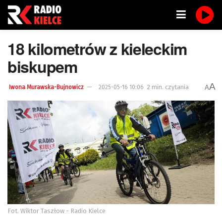
18 kilometrów z kieleckim
biskupem
A
2 min. czytania
A
Iwona Murawska-Bujnowicz
2025-05-16 10:06
Fot. Wiktor Taszłow - Radio Kielce