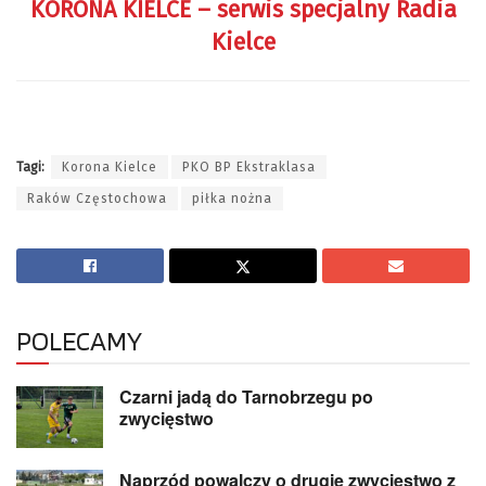
KORONA KIELCE – serwis specjalny Radia
Kielce
Tagi:
Korona Kielce
PKO BP Ekstraklasa
Raków Częstochowa
piłka nożna
POLECAMY
Czarni jadą do Tarnobrzegu po
zwycięstwo
Naprzód powalczy o drugie zwycięstwo z