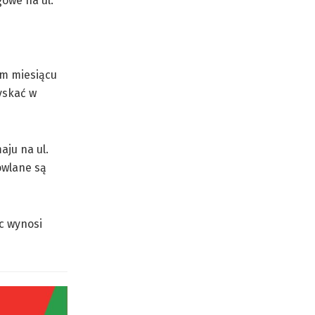
owe na ul.
ym miesiącu
yskać w
aju na ul.
owlane są
c wynosi