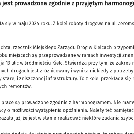
a jest prowadzona zgodnie z przyjętym harmono
a się w maju 2024 roku. Z kolei roboty drogowe na ul. Żerom
chta, rzecznik Miejskiego Zarządu Dróg w Kielcach przypomi
obu miejscach są przeprowadzane w ramach inwestycji znane
a 13 ulic w śródmieściu Kielc. Stwierdza przy tym, że zakres 
ych drogach jest zróżnicowany i wynika niekiedy z potrzeb
starej i zniszczonej infrastruktury. To z kolei przekłada się
ych remontów.
e prace są prowadzone zgodnie z harmonogramem. Nie mamy
y o możliwości wystąpienia opóźnienia. Należy też pamiętać,
azała już, że jest w stanie realizować niektóre zadania szybc