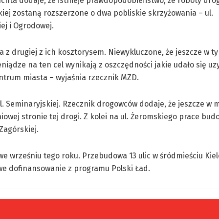
chta dodaje, że istnieje prawdopodobieństwo, że roboty drog
iej zostaną rozszerzone o dwa pobliskie skrzyżowania – ul.
ej i Ogrodowej.
 z drugiej z ich kosztorysem. Niewykluczone, że jeszcze w t
eniądze na ten cel wynikają z oszczędności jakie udało się uz
ntrum miasta – wyjaśnia rzecznik MZD.
. Seminaryjskiej. Rzecznik drogowców dodaje, że jeszcze w m
wej stronie tej drogi. Z kolei na ul. Żeromskiego prace bud
Zagórskiej.
e wrześniu tego roku. Przebudowa 13 ulic w śródmieściu Kiel
owe dofinansowanie z programu Polski Ład.