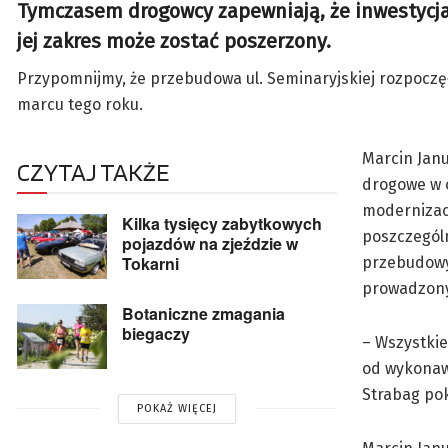
Tymczasem drogowcy zapewniają, że inwestycj
jej zakres może zostać poszerzony.
Przypomnijmy, że przebudowa ul. Seminaryjskiej rozpoczęł
marcu tego roku.
Marcin Janu
CZYTAJ TAKŻE
drogowe w 
modernizacj
Kilka tysięcy zabytkowych
poszczególn
pojazdów na zjeździe w
Tokarni
przebudowy 
prowadzon
Botaniczne zmagania
biegaczy
– Wszystki
od wykonawc
Strabag pok
POKAŻ WIĘCEJ