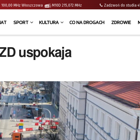
e | 100,00 MHz Włoszczowa
M10D 215,072 MHz
Zadzwoń do studia
IAT
SPORT
KULTURA
CO NA DROGACH
ZDROWIE
MZD uspokaja