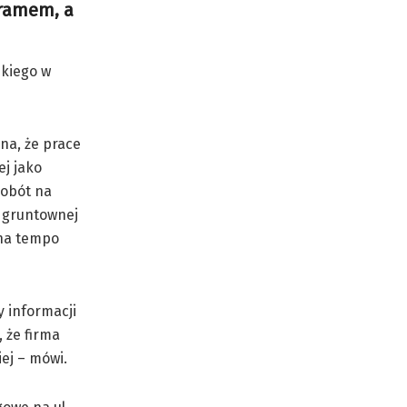
gramem, a
skiego w
na, że prace
j jako
robót na
y gruntownej
 na tempo
 informacji
 że firma
iej – mówi.