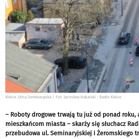
Kielce. Ulica Seminaryjska / Fot. Jarosław Kubalski - Radio Kielce
– Roboty drogowe trwają tu już od ponad roku, 
mieszkańcom miasta – skarży się słuchacz Radia
przebudowa ul. Seminaryjskiej i Żeromskiego tr