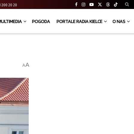
 41 200 20 20
MULTIMEDIA
POGODA
PORTALE RADIA KIELCE
O NAS
A
A