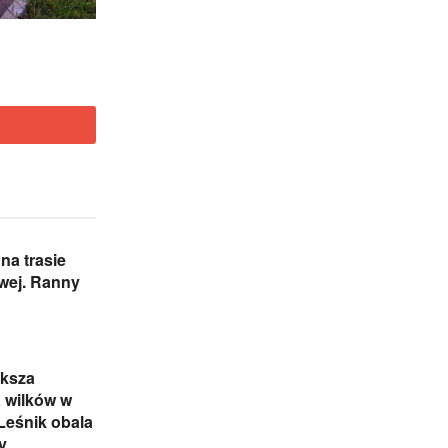
na trasie
wej. Ranny
ększa
 wilków w
 Leśnik obala
y