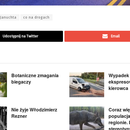
 Januchta
co na drogach
Udostępnij na Twitter
Email
Botaniczne zmagania
Wypadek 
biegaczy
ekspreso
kierowca
Nie żyje Włodzimierz
Coraz wi
Rezner
populacja
regionie.
stereotyp