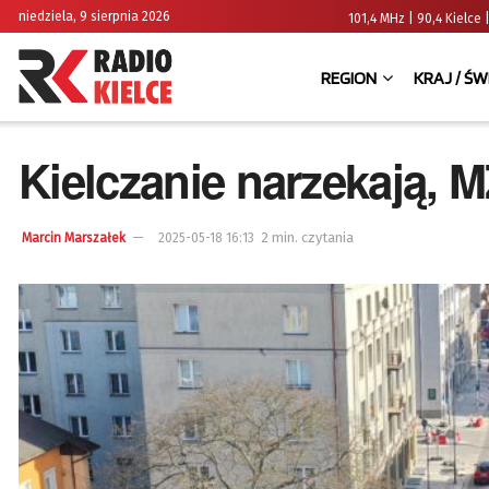
niedziela, 9 sierpnia 2026
101,4 MHz | 90,4 Kielc
REGION
KRAJ / ŚW
Kielczanie narzekają, 
2 min. czytania
Marcin Marszałek
2025-05-18 16:13