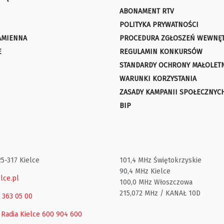
ABONAMENT RTV
POLITYKA PRYWATNOŚCI
AMIENNA
PROCEDURA ZGŁOSZEŃ WEWNĘ
E
REGULAMIN KONKURSÓW
STANDARDY OCHRONY MAŁOLET
WARUNKI KORZYSTANIA
ZASADY KAMPANII SPOŁECZNYC
BIP
25-317 Kielce
101,4 MHz Świętokrzyskie
90,4 MHz Kielce
lce.pl
100,0 MHz Włoszczowa
215,072 MHz / KANAŁ 10D
1 363 05 00
 Radia Kielce
600 904 600