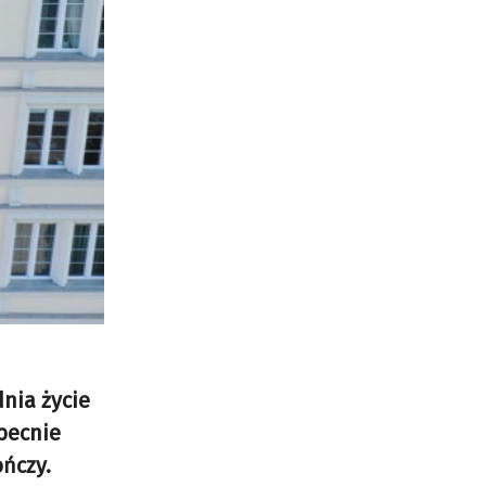
nia życie
obecnie
ończy.