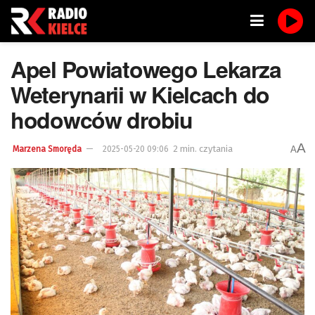
Apel Powiatowego Lekarza
Weterynarii w Kielcach do
hodowców drobiu
A
2 min. czytania
A
Marzena Smoręda
2025-05-20 09:06