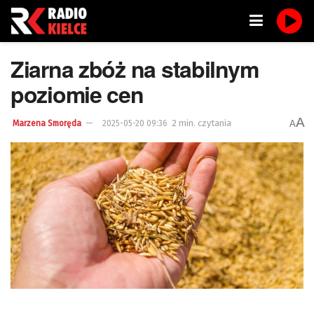
Ziarna zbóż na stabilnym
poziomie cen
A
2 min. czytania
A
Marzena Smoręda
2025-05-20 09:36