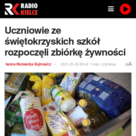
Uczniowie ze
świętokrzyskich szkół
rozpoczęli zbiórkę żywności
A
1 min. czytania
A
Iwona Murawska-Bujnowicz
2025-05-20 09:40