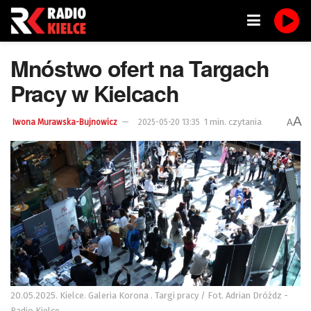
Mnóstwo ofert na Targach
Pracy w Kielcach
A
1 min. czytania
A
Iwona Murawska-Bujnowicz
2025-05-20 13:35
20.05.2025. Kielce. Galeria Korona . Targi pracy / Fot. Adrian Dróżdz -
Radio Kielce