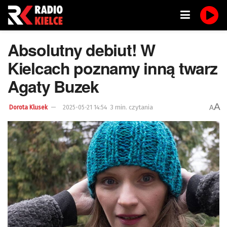
Absolutny debiut! W
Kielcach poznamy inną twarz
Agaty Buzek
A
3 min. czytania
A
Dorota Klusek
2025-05-21 14:54