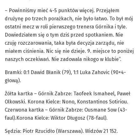
– Powinniśmy mieć 4-5 punktów więcej. Przejąłem
drużynę po trzech porażkach, nie było łatwo. To był mój
ostatni mecz w roli pierwszego trenera Górnika i tyle.
Dowiedziałem się o tym dziś przed spotkaniem. Nie
czuję rozczarowania, taka była decyzja zarządu, nie
miałem ciśnienia. Nic się nie dzieje. 9. miejsce to poniżej
naszych oczekiwań. Nie zadowala nikogo w klubie”.
Bramki: 0:1 Dawid Błanik (79), 1:1 Luka Zahovic (90+4-
głową).
Żółta kartka – Górnik Zabrze: Taofeek Ismaheel, Paweł
Olkowski. Korona Kielce: Nono, Konstantinos Sotiriou.
Czerwona kartka – Górnik Zabrze: Ousmane Sow (43-
faul).Korona Kielce: Wiktor Długosz (78-faul).
Sędzia: Piotr Rzucidło (Warszawa). Widzów 21 152.