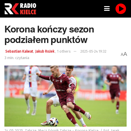
Korona kończy sezon
podziałem punktów
,
,
1 others
Sebastian Kalwat
Jakub Rożek
2025-05-24 19:32
A
A
3 min. czytania
24.05.2025. Zabrze. Mecz Górnik Zabrze - Korona Kielce. / Fot. Jarek