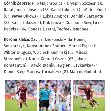
Górnik Zabrze:
Filip Majchrowicz – Kryspin Szcześniak,
Rafał Janicki, Josema (85. Kamil Lukoszek) – Matus Kmet
(64. Paweł Olkowski), Lukas Ambros, Dominik Sarapata
(85. Kamil Lukoszek), Erik Janza – Ousmane Sow, Lukas
Podolski (64. Sondre Liseth), Taofeek Ismaheel.
Korona Kielce:
Xavier Dziekoński – Bartłomiej
Smolarczyk, Konstantinos Sotiriou, Marcel Pięczek –
Wiktor Długosz, Wojciech Kamiński (63. Miłosz
Strzeboński), Nono, Konrad Ciszek (63. Jakub
Konstantyn) – Dawid Błanik, Jewgienij Szykawka (74.
Daniel Bąk), Mariusz Fornalczyk (81. Marcus Godinho).