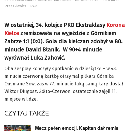
Praszkiewicz - PAP
W ostatniej, 34. kolejce PKO Ekstraklasy
Korona
Kielce
zremisowała na wyjeździe z Górnikiem
Zabrze 1:1 (0:0). Gola dla kielczan zdobył w 80.
minucie Dawid Błanik. W 90+4 minucie
wyrównał Luka Zahović.
Oba zespoły kończyły spotkanie w dziesiątkę – w 43.
minucie czerwoną kartkę otrzymał piłkarz Górnika
Ousmane Sow, zaś w 77. minucie taką samą karę dostał
Wiktor Długosz. Żółto-Czerwoni ostatecznie zajęli 11.
miejsce w lidze.
CZYTAJ TAKŻE
Mecz pełen emocji. Kapitan dał remis