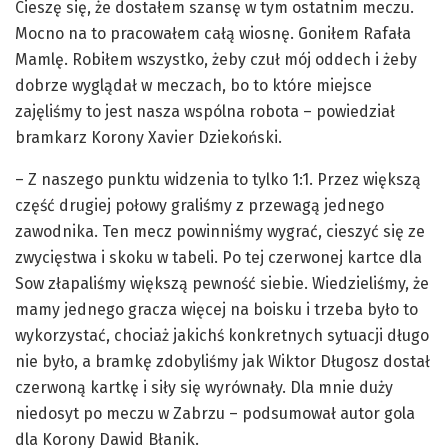
Cieszę się, że dostałem szansę w tym ostatnim meczu.
Mocno na to pracowałem całą wiosnę. Goniłem Rafała
Mamlę. Robiłem wszystko, żeby czuł mój oddech i żeby
dobrze wyglądał w meczach, bo to które miejsce
zajęliśmy to jest nasza wspólna robota – powiedział
bramkarz Korony Xavier Dziekoński.
– Z naszego punktu widzenia to tylko 1:1. Przez większą
część drugiej połowy graliśmy z przewagą jednego
zawodnika. Ten mecz powinniśmy wygrać, cieszyć się ze
zwycięstwa i skoku w tabeli. Po tej czerwonej kartce dla
Sow złapaliśmy większą pewność siebie. Wiedzieliśmy, że
mamy jednego gracza więcej na boisku i trzeba było to
wykorzystać, chociaż jakichś konkretnych sytuacji długo
nie było, a bramkę zdobyliśmy jak Wiktor Długosz dostał
czerwoną kartkę i siły się wyrównały. Dla mnie duży
niedosyt po meczu w Zabrzu – podsumował autor gola
dla Korony Dawid Błanik.