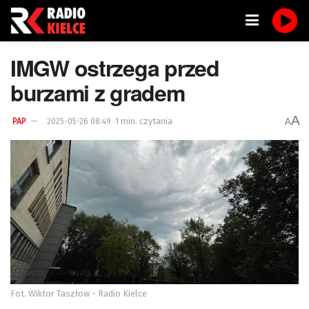
IMGW ostrzega przed
burzami z gradem
A
1 min. czytania
A
PAP
2025-05-26 08:49
Fot. Wiktor Taszłow - Radio Kielce