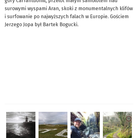
góry Carrantuohill, przelot małym samolotem nad
surowymi wyspami Aran, skoki z monumentalnych klifów
i surfowanie po najwyższych falach w Europie. Gościem
Jerzego Jopa był Bartek Bogucki.