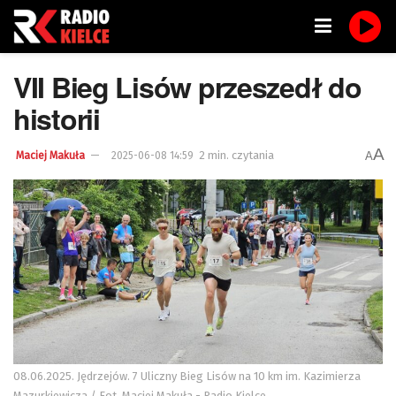
VII Bieg Lisów przeszedł do
historii
A
2 min. czytania
A
Maciej Makuła
2025-06-08 14:59
08.06.2025. Jędrzejów. 7 Uliczny Bieg Lisów na 10 km im. Kazimierza
Mazurkiewicza / Fot. Maciej Makuła - Radio Kielce