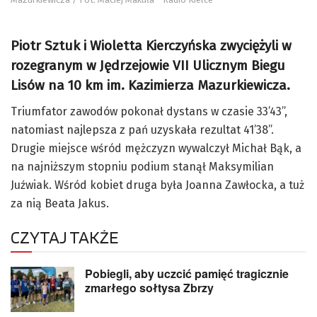
Piotr Sztuk i Wioletta Kierczyńska zwyciężyli w
rozegranym w Jędrzejowie VII Ulicznym Biegu
Lisów na 10 km im. Kazimierza Mazurkiewicza.
Triumfator zawodów pokonał dystans w czasie 33’43”,
natomiast najlepsza z pań uzyskała rezultat 41’38”.
Drugie miejsce wśród mężczyzn wywalczył Michał Bąk, a
na najniższym stopniu podium stanął Maksymilian
Juźwiak. Wśród kobiet druga była Joanna Zawłocka, a tuż
za nią Beata Jakus.
CZYTAJ TAKŻE
Pobiegli, aby uczcić pamięć tragicznie
zmarłego sołtysa Zbrzy