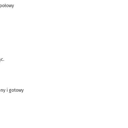
 połowy
c.
ony i gotowy