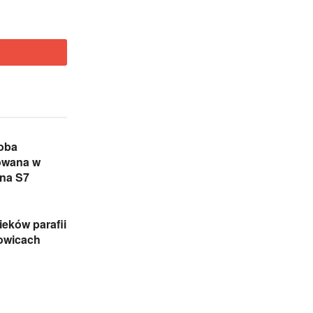
oba
owana w
na S7
eków parafii
zowicach