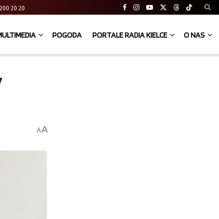
41 200 20 20
MULTIMEDIA
POGODA
PORTALE RADIA KIELCE
O NAS
y
A
A