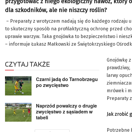
przygotować z niego ekologiczny nawóz, który
dla szkodników, ale nie niszczy roślin?
– Preparaty z wrotyczem nadają się do każdego rodzaju u
to skuteczny sposób na profilaktyczną ochronę przed ch
uprawie warzyw. Taka gnojówka to bezpieczeństwo i niesz
– informuje Łukasz Małkowski ze Świętokrzyskiego Ośrodk
Gnojówkę z 
CZYTAJ TAKŻE
prawdziwy, 
larwy opuch
Czarni jadą do Tarnobrzegu
ziemniaczan
po zwycięstwo
mrówek i mo
Preparaty z
Naprzód powalczy o drugie
zwycięstwo z sąsiadem w
Jak zrobić 
tabeli
Potrzebne b