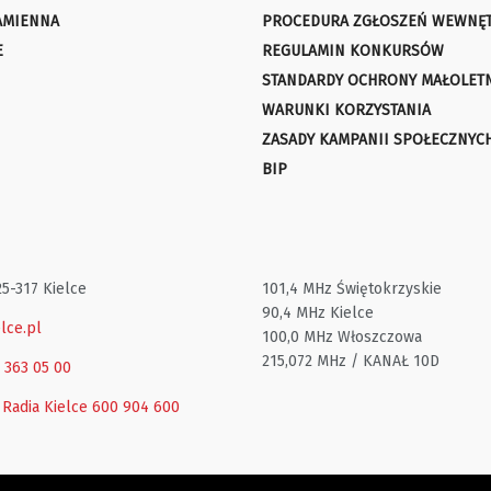
AMIENNA
PROCEDURA ZGŁOSZEŃ WEWNĘ
E
REGULAMIN KONKURSÓW
STANDARDY OCHRONY MAŁOLET
WARUNKI KORZYSTANIA
ZASADY KAMPANII SPOŁECZNYC
BIP
25-317 Kielce
101,4 MHz Świętokrzyskie
90,4 MHz Kielce
lce.pl
100,0 MHz Włoszczowa
215,072 MHz / KANAŁ 10D
1 363 05 00
 Radia Kielce
600 904 600