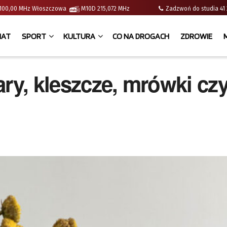
 | 100,00 MHz Włoszczowa
M10D 215,072 MHz
Zadzwoń do studia 
IAT
SPORT
KULTURA
CO NA DROGACH
ZDROWIE
ary, kleszcze, mrówki cz