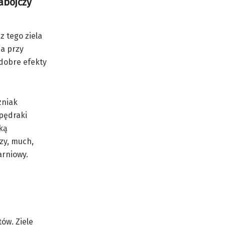
abójczy
 tego ziela
a przy
 dobre efekty
zniak
 pędraki
nką
zy, much,
arniowy.
tów. Ziele