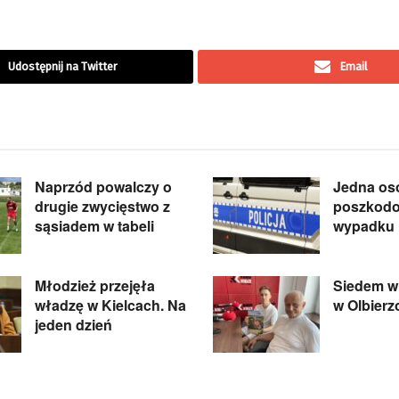
Udostępnij na Twitter
Email
Naprzód powalczy o
Jedna os
drugie zwycięstwo z
poszkod
sąsiadem w tabeli
wypadku 
Młodzież przejęła
Siedem wi
władzę w Kielcach. Na
w Olbier
jeden dzień