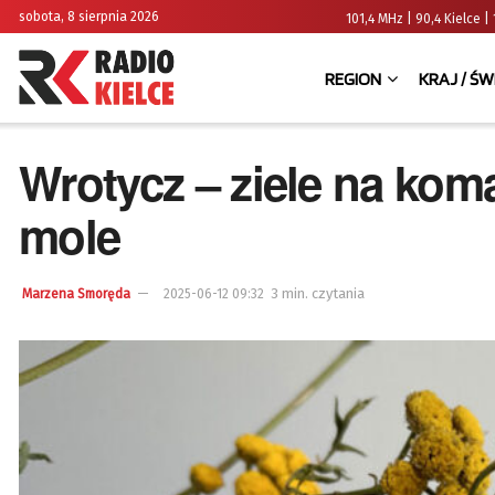
sobota, 8 sierpnia 2026
101,4 MHz | 90,4 Kielce
REGION
KRAJ / ŚW
Wrotycz – ziele na kom
mole
3 min. czytania
Marzena Smoręda
2025-06-12 09:32