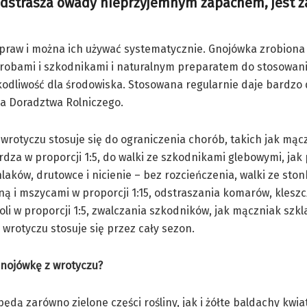
 odstrasza owady nieprzyjemnym zapachem, jest z
praw i można ich używać systematycznie. Gnojówka zrobiona z
orobami i szkodnikami i naturalnym preparatem do stosowani
kodliwość dla środowiska. Stosowana regularnie daje bardzo
a Doradztwa Rolniczego.
wrotyczu stosuje się do ograniczenia chorób, takich jak mąc
rdza w proporcji 1:5, do walki ze szkodnikami glebowymi, jak
laków, drutowce i nicienie – bez rozcieńczenia, walki ze sto
ą i mszycami w proporcji 1:15, odstraszania komarów, kleszc
li w proporcji 1:5, zwalczania szkodników, jak mączniak szkl
 wrotyczu stosuje się przez cały sezon.
gnojówkę z wrotyczu?
ędą zarówno zielone części rośliny, jak i żółte baldachy kwia