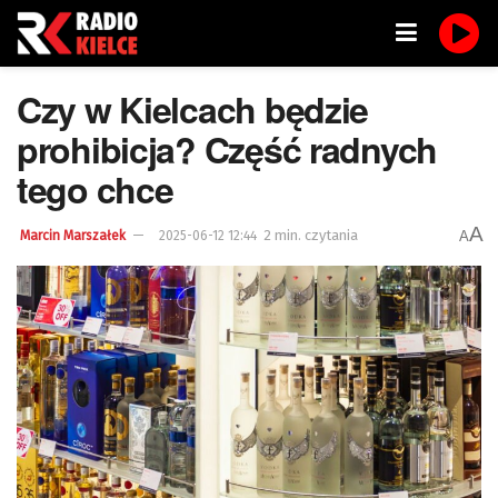
Czy w Kielcach będzie
prohibicja? Część radnych
tego chce
A
2 min. czytania
A
Marcin Marszałek
2025-06-12 12:44