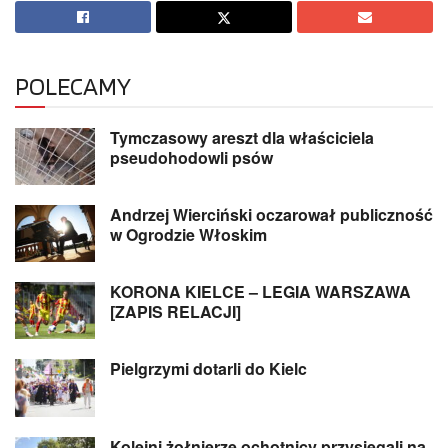
POLECAMY
Tymczasowy areszt dla właściciela
pseudohodowli psów
Andrzej Wierciński oczarował publiczność
w Ogrodzie Włoskim
KORONA KIELCE – LEGIA WARSZAWA
[ZAPIS RELACJI]
Pielgrzymi dotarli do Kielc
Kolejni żołnierze ochotnicy przysięgali na