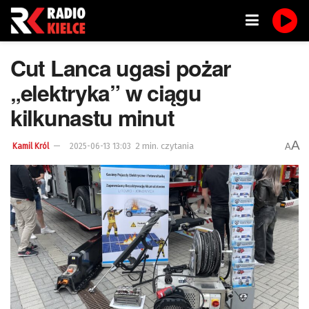
Cut Lanca ugasi pożar
„elektryka” w ciągu
kilkunastu minut
A
2 min. czytania
A
Kamil Król
2025-06-13 13:03