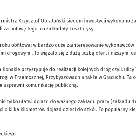
rmistrz Krzysztof Obratański siedem inwestycji wykonano za
yli za połowę tego, co zakładały kosztorysy.
 roku obfitował w bardzo duże zainteresowanie wykonawców
i drogowymi. To wiązało się z dużą liczbą ofert i niższymi c
 Końskie przystępuje do realizacji kolejnych dróg czyli: ulic
rogi w Trzemosznej, Przybyszowach a także w Gracuchu. Ta o
e usprawni komunikację publiczną.
nie tylko ułatwi dojazd do ważnego zakładu pracy (zakładu d
óci o kilka kilometrów dojazd dzieci do szkół. To popularny ki
eckiego.