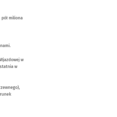
 pół miliona
enami.
y Wjazdowej w
statnia w
rzewnego),
erunek