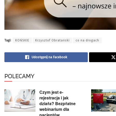
Tagi:
KOŃSKIE
Krzysztof Obratański
co na drogach
Udostępnij na Facebook
POLECAMY
Czym jest e-
rejestracja i jak
działa? Bezpłatne
webinarium dla
pacjentów