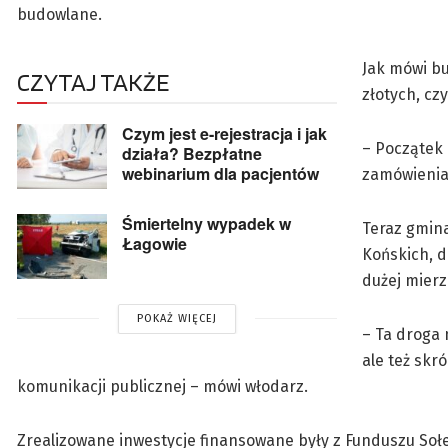
budowlane.
Jak mówi bu
CZYTAJ TAKŻE
złotych, cz
Czym jest e-rejestracja i jak
– Początek
działa? Bezpłatne
webinarium dla pacjentów
zamówieniam
Śmiertelny wypadek w
Teraz gmina
Łagowie
Końskich, d
dużej mierz
POKAŻ WIĘCEJ
– Ta droga 
ale też skr
komunikacji publicznej – mówi włodarz.
Zrealizowane inwestycje finansowane były z Funduszu Soł