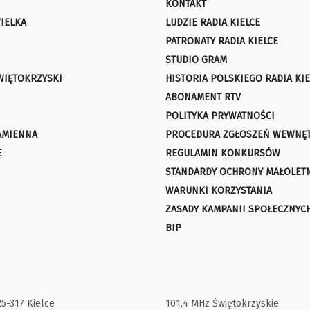
KONTAKT
IELKA
LUDZIE RADIA KIELCE
PATRONATY RADIA KIELCE
STUDIO GRAM
WIĘTOKRZYSKI
HISTORIA POLSKIEGO RADIA KIE
ABONAMENT RTV
POLITYKA PRYWATNOŚCI
AMIENNA
PROCEDURA ZGŁOSZEŃ WEWNĘ
E
REGULAMIN KONKURSÓW
STANDARDY OCHRONY MAŁOLET
WARUNKI KORZYSTANIA
ZASADY KAMPANII SPOŁECZNYC
BIP
25-317 Kielce
101,4 MHz Świętokrzyskie