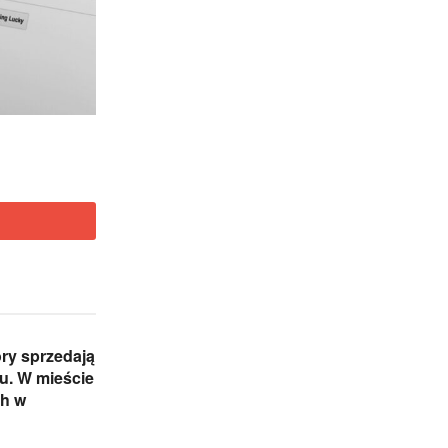
ry sprzedają
iu. W mieście
ch w