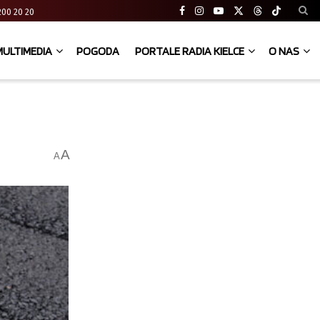
41 200 20 20
MULTIMEDIA
POGODA
PORTALE RADIA KIELCE
O NAS
A
A