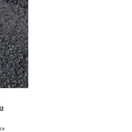
iż
ace