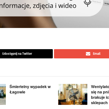
Udostępnij na Twitter
Email
Śmiertelny wypadek w
Wentylato
Łagowie
się na pn
brakuje i
sklepach