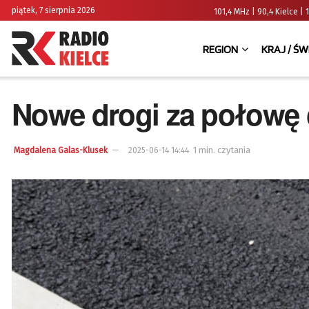
piątek, 7 sierpnia 2026
101,4 MHz | 90,4 Kielce
REGION
KRAJ / ŚW
Nowe drogi za połowę
1 min. czytania
Magdalena Galas-Klusek
2025-06-14 14:44