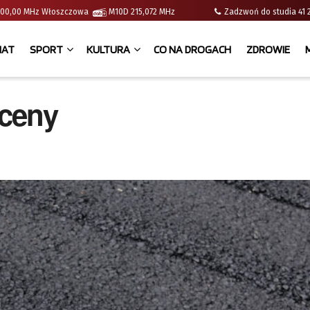
 | 100,00 MHz Włoszczowa
M10D 215,072 MHz
Zadzwoń do studia 
IAT
SPORT
KULTURA
CO NA DROGACH
ZDROWIE
 ceny