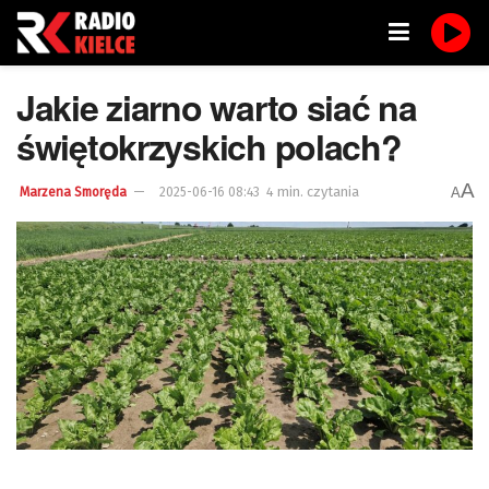
Jakie ziarno warto siać na
świętokrzyskich polach?
A
4 min. czytania
A
Marzena Smoręda
2025-06-16 08:43