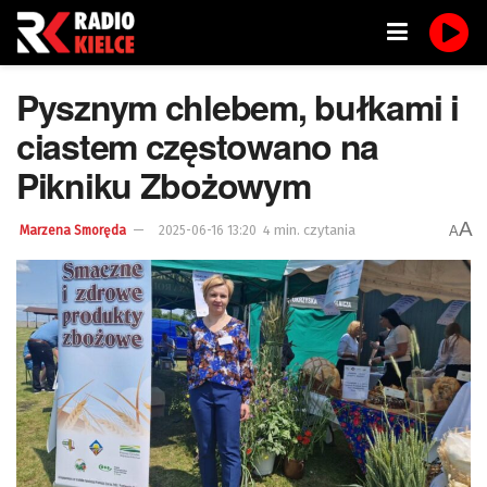
Pysznym chlebem, bułkami i
ciastem częstowano na
Pikniku Zbożowym
A
4 min. czytania
A
Marzena Smoręda
2025-06-16 13:20