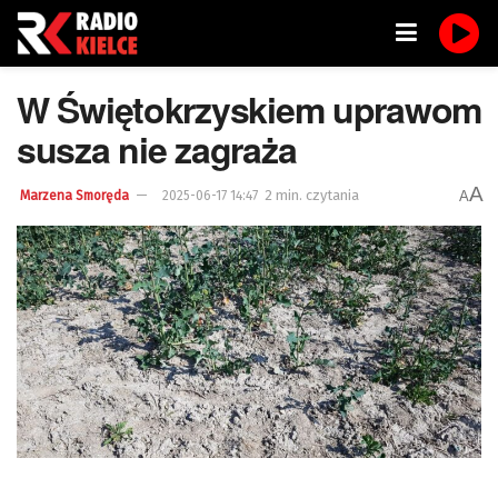
W Świętokrzyskiem uprawom
susza nie zagraża
A
2 min. czytania
A
Marzena Smoręda
2025-06-17 14:47