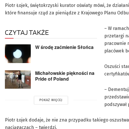
Piotr Łojek, świętokrzyski kurator oświaty mówi, że działa
które finansuje rząd za pieniądze z Krajowego Planu Odb
– W ramach 
CZYTAJ TAKŻE
przetargi n
pracownie 
W środę zaćmienie Słońca
placówek be
Oszuści sta
Michałowskie piękności na
certyfikatów
Pride of Poland
– Dementuje
przedstawic
POKAŻ WIĘCEJ
podszywał p
Piotr Łojek dodaje, że nie zna przypadku takiego oszustwa
naciągaczach – twierdzi.