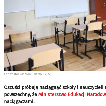
Fot. Wiktor Taszłow - Radio Kielce
Oszuści próbują naciągnąć szkoły i nauczycieli 
powszechny, że
Ministerstwo Edukacji Narodow
naciągaczami.