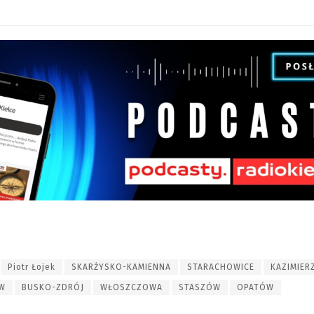
Piotr Łojek
SKARŻYSKO-KAMIENNA
STARACHOWICE
KAZIMIER
W
BUSKO-ZDRÓJ
WŁOSZCZOWA
STASZÓW
OPATÓW