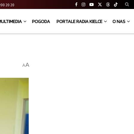
41 200 20 20
MULTIMEDIA
POGODA
PORTALE RADIA KIELCE
O NAS
A
A