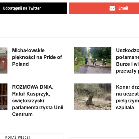
Udostępnij na Twitter
Email
Michałowskie
Uszkodzo
piękności na Pride of
połamane
Poland
Burze i w
przeszły 
ROZMOWA DNIA.
Konar dr
Rafał Kasprzyk,
na uczest
świętokrzyski
pielgrzymk
parlamentarzysta Unii
szpitala
Centrum
POKAŻ WIĘCEJ