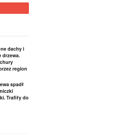
ne dachy i
 drzewa.
ichury
przez region
zewa spadł
niczki
i. Trafiły do