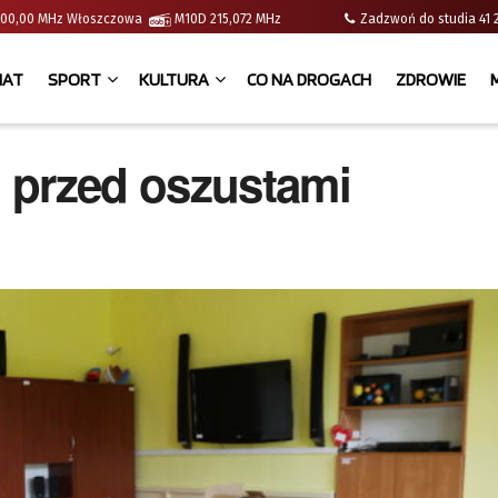
 | 100,00 MHz Włoszczowa
M10D 215,072 MHz
Zadzwoń do studia 
IAT
SPORT
KULTURA
CO NA DROGACH
ZDROWIE
 przed oszustami