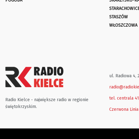
POGODA
SKARŻYSKO-K
STARACHOWIC
STASZÓW
WŁOSZCZOWA
ul. Radiowa 4, 
radio@radiokie
tel. centrala 4
Radio Kielce - największe radio w regionie
świętokrzyskim.
Czerwona Linia