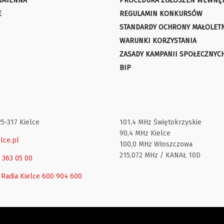
AMIENNA
PROCEDURA ZGŁOSZEŃ WEWNĘ
E
REGULAMIN KONKURSÓW
STANDARDY OCHRONY MAŁOLET
WARUNKI KORZYSTANIA
ZASADY KAMPANII SPOŁECZNYC
BIP
25-317 Kielce
101,4 MHz Świętokrzyskie
90,4 MHz Kielce
lce.pl
100,0 MHz Włoszczowa
215,072 MHz / KANAŁ 10D
1 363 05 00
 Radia Kielce
600 904 600