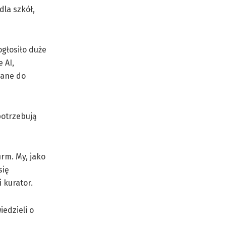
dla szkół,
ogłosiło duże
 AI,
wane do
potrzebują
rm. My, jako
się
 kurator.
edzieli o