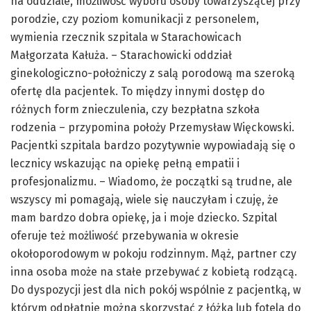
na oddziale, możliwość wyboru osoby towarzyszącej przy
porodzie, czy poziom komunikacji z personelem,
wymienia rzecznik szpitala w Starachowicach
Małgorzata Kałuża. – Starachowicki oddział
ginekologiczno-położniczy z salą porodową ma szeroką
ofertę dla pacjentek. To między innymi dostęp do
różnych form znieczulenia, czy bezpłatna szkoła
rodzenia – przypomina położy Przemysław Więckowski.
Pacjentki szpitala bardzo pozytywnie wypowiadają się o
lecznicy wskazując na opiekę pełną empatii i
profesjonalizmu. – Wiadomo, że początki są trudne, ale
wszyscy mi pomagają, wiele się nauczyłam i czuję, że
mam bardzo dobra opiekę, ja i moje dziecko. Szpital
oferuje też możliwość przebywania w okresie
okołoporodowym w pokoju rodzinnym. Mąż, partner czy
inna osoba może na stałe przebywać z kobietą rodzącą.
Do dyspozycji jest dla nich pokój wspólnie z pacjentką, w
którym odpłatnie można skorzystać z łóżka lub fotela do