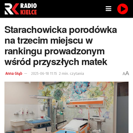
Starachowicka porodówka
na trzecim miejscu w
rankingu prowadzonym
wśród przyszłych matek
A
2 min. czytania
A
Anna Głąb
2025-06-18 11:15