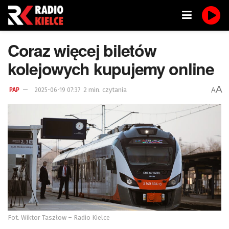
Coraz więcej biletów
kolejowych kupujemy online
A
2 min. czytania
A
PAP
2025-06-19 07:37
Fot. Wiktor Taszłow – Radio Kielce