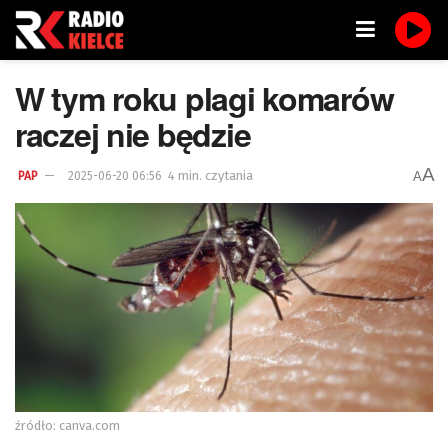
W tym roku plagi komarów
raczej nie będzie
A
4 min. czytania
A
PAP
2025-06-20 06:56
źródło: canva.com