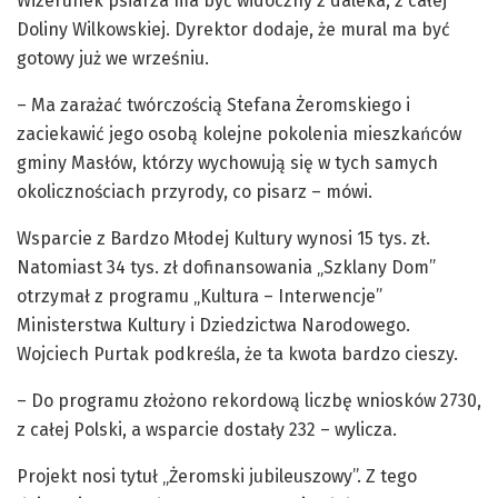
Wizerunek psiarza ma być widoczny z daleka, z całej
Doliny Wilkowskiej. Dyrektor dodaje, że mural ma być
gotowy już we wrześniu.
– Ma zarażać twórczością Stefana Żeromskiego i
zaciekawić jego osobą kolejne pokolenia mieszkańców
gminy Masłów, którzy wychowują się w tych samych
okolicznościach przyrody, co pisarz – mówi.
Wsparcie z Bardzo Młodej Kultury wynosi 15 tys. zł.
Natomiast 34 tys. zł dofinansowania „Szklany Dom”
otrzymał z programu „Kultura – Interwencje”
Ministerstwa Kultury i Dziedzictwa Narodowego.
Wojciech Purtak podkreśla, że ta kwota bardzo cieszy.
– Do programu złożono rekordową liczbę wniosków 2730,
z całej Polski, a wsparcie dostały 232 – wylicza.
Projekt nosi tytuł „Żeromski jubileuszowy”. Z tego