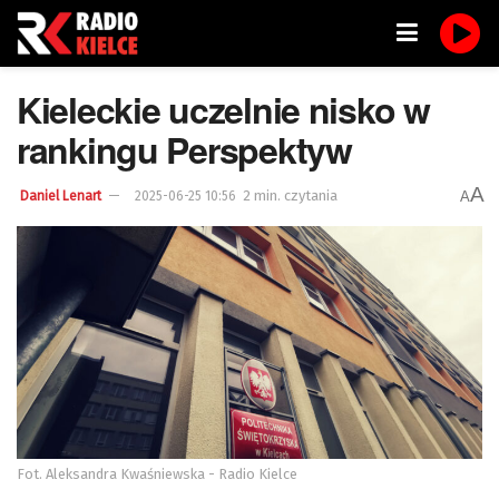
Kieleckie uczelnie nisko w
rankingu Perspektyw
A
2 min. czytania
A
Daniel Lenart
2025-06-25 10:56
Fot. Aleksandra Kwaśniewska - Radio Kielce