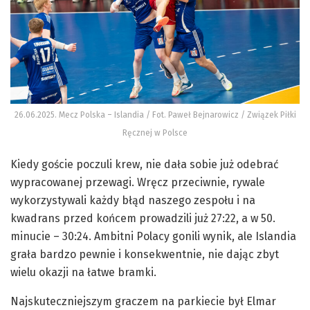
26.06.2025. Mecz Polska – Islandia / Fot. Paweł Bejnarowicz / Związek Piłki
Ręcznej w Polsce
Kiedy goście poczuli krew, nie dała sobie już odebrać
wypracowanej przewagi. Wręcz przeciwnie, rywale
wykorzystywali każdy błąd naszego zespołu i na
kwadrans przed końcem prowadzili już 27:22, a w 50.
minucie – 30:24. Ambitni Polacy gonili wynik, ale Islandia
grała bardzo pewnie i konsekwentnie, nie dając zbyt
wielu okazji na łatwe bramki.
Najskuteczniejszym graczem na parkiecie był Elmar