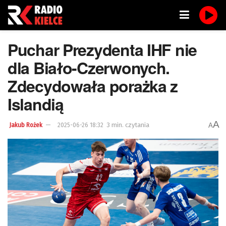
Puchar Prezydenta IHF nie
dla Biało-Czerwonych.
Zdecydowała porażka z
Islandią
A
3 min. czytania
A
Jakub Rożek
2025-06-26 18:32