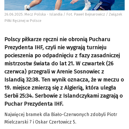
26.06.2025. Mecz Polska - Islandia / Fot. Paweł Bejnarowicz / Związek
Piłki Ręcznej w Polsce
Polscy piłkarze ręczni nie obronią Pucharu
Prezydenta IHF, czyli nie wygrają turnieju
pocieszenia po odpadnięciu z fazy zasadniczej
mistrzostw świata do lat 21. W czwartek (26
czerwca) przegrali w Arenie Sosnowiec z
Islandią 32:38. Ten wynik oznacza, że w meczu o
19. miejsce zmierzą się z Algierią, która uległa
Serbii 25:34. Serbowie z Islandczykami zagrają o
Puchar Prezydenta IHF.
Najwięcej bramek dla Biało-Czerwonych zdobyli Piotr
Mielczarski 7 i Oskar Czertowicz 5.