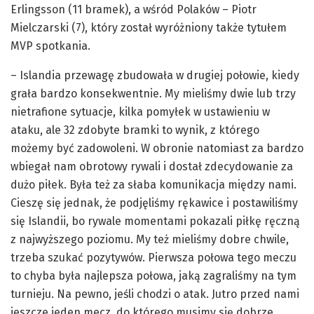
Erlingsson (11 bramek), a wśród Polaków – Piotr
Mielczarski (7), który został wyróżniony także tytułem
MVP spotkania.
– Islandia przewagę zbudowała w drugiej połowie, kiedy
grała bardzo konsekwentnie. My mieliśmy dwie lub trzy
nietrafione sytuacje, kilka pomyłek w ustawieniu w
ataku, ale 32 zdobyte bramki to wynik, z którego
możemy być zadowoleni. W obronie natomiast za bardzo
wbiegał nam obrotowy rywali i dostał zdecydowanie za
dużo piłek. Była też za słaba komunikacja między nami.
Cieszę się jednak, że podjęliśmy rękawice i postawiliśmy
się Islandii, bo rywale momentami pokazali piłkę ręczną
z najwyższego poziomu. My też mieliśmy dobre chwile,
trzeba szukać pozytywów. Pierwsza połowa tego meczu
to chyba była najlepsza połowa, jaką zagraliśmy na tym
turnieju. Na pewno, jeśli chodzi o atak. Jutro przed nami
jeszcze jeden mecz, do którego musimy się dobrze