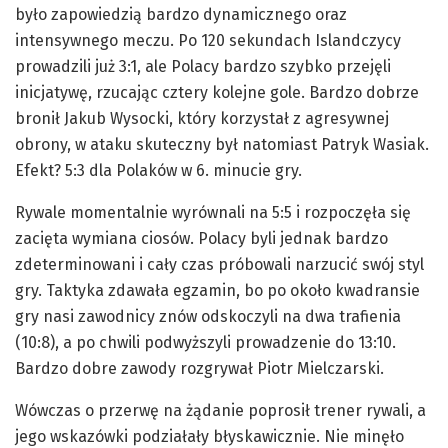
było zapowiedzią bardzo dynamicznego oraz
intensywnego meczu. Po 120 sekundach Islandczycy
prowadzili już 3:1, ale Polacy bardzo szybko przejęli
inicjatywę, rzucając cztery kolejne gole. Bardzo dobrze
bronił Jakub Wysocki, który korzystał z agresywnej
obrony, w ataku skuteczny był natomiast Patryk Wasiak.
Efekt? 5:3 dla Polaków w 6. minucie gry.
Rywale momentalnie wyrównali na 5:5 i rozpoczęła się
zacięta wymiana ciosów. Polacy byli jednak bardzo
zdeterminowani i cały czas próbowali narzucić swój styl
gry. Taktyka zdawała egzamin, bo po około kwadransie
gry nasi zawodnicy znów odskoczyli na dwa trafienia
(10:8), a po chwili podwyższyli prowadzenie do 13:10.
Bardzo dobre zawody rozgrywał Piotr Mielczarski.
Wówczas o przerwę na żądanie poprosił trener rywali, a
jego wskazówki podziałały błyskawicznie. Nie minęło