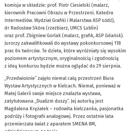
komisja w składzie: prof. Piotr Ciesielski (malarz,
kierownik Pracowni Obrazu w Przestrzeni. Katedra
Intermediów. Wydział Grafiki i Malarstwa ASP Łódź),
dr Radosław Skóra (rzeźbiarz, UMCS Lublin)
oraz prof. Zbigniew Gorlak (malarz, grafik, ASP Gdańsk).
Jurorzy zakwalifikowali do wystawy pokonkursowej 118
prac 64 twórców. Te dzieła, które wyróżniały się wysokim
poziomem artystycznym, oryginalnością i zgodnością
z ideą konkursu będzie można oglądać do 29 sierpnia.
„Przedwiośnie” zajęło niemal całą przestrzeń Biura
Wystaw Artystycznych w Kielcach. Niemal, ponieważ w
Małej Galerii swoje miejsce znalazła wystawa,
zatytułowana „Dualizm duszy”. Jej autorką jest
Magdalena Krężałek – rodowita kielczanka, pasjonatka
podróży i fotografii analogowej. Przez ostatnie lata
przemierzała świat z aparatem SMENA 8M,