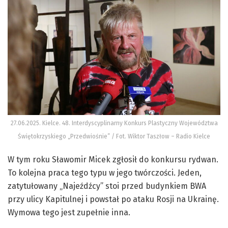
27.06.2025. Kielce. 48. Interdyscyplinarny Konkurs Plastyczny Województwa
Świętokrzyskiego „Przedwiośnie” / Fot. Wiktor Taszłow – Radio Kielce
W tym roku Sławomir Micek zgłosił do konkursu rydwan.
To kolejna praca tego typu w jego twórczości. Jeden,
zatytułowany „Najeźdźcy” stoi przed budynkiem BWA
przy ulicy Kapitulnej i powstał po ataku Rosji na Ukrainę.
Wymowa tego jest zupełnie inna.