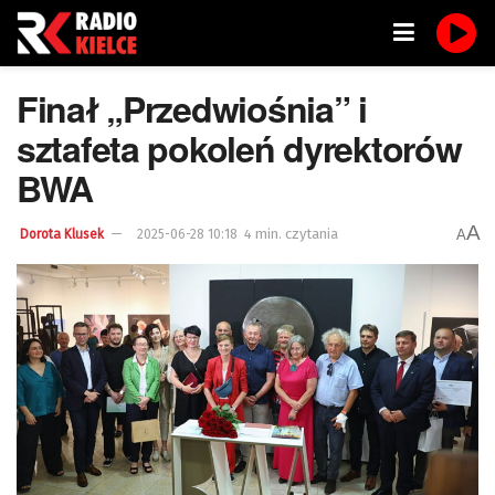
Finał „Przedwiośnia” i
sztafeta pokoleń dyrektorów
BWA
A
4 min. czytania
A
Dorota Klusek
2025-06-28 10:18