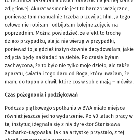
to technika nakładania dwóch obrazów na jednej klatce
zdjęciowej. Akurat w smenie jest to bardzo wdzięczne,
ponieważ tam manualnie trzeba przewijać film. Ja tego
celowo nie robiłam i odbijałam kolejne zdjęcie na
poprzednim. Można powiedzieć, że efekt to trochę
dzieło przypadku, ale ja nie wierzę w przypadki,
ponieważ to ja gdzieś instynktownie decydowałam, jakie
zdjęcia będę nakładać na siebie. Po czasie byłam
zachwycona, że to było nie tylko moje dzieło, ale także
aparatu, światła i tego daru od Boga, który uważam, że
mam, do łapania chwil, które coś w sobie mają – mówiła.
Czas pożegnania i podziękowań
Podczas piątkowego spotkania w BWA miało miejsce
również jeszcze jedno wydarzenie. Po 40 latach pracy w
tej instytucji żegnała się z nią dyrektor Stanisława
Zacharko-Łagowska. Jak na artystkę przystało, z tej