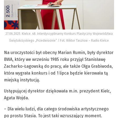
27.06.2025. Kielce. 48. Interdyscyplinarny Konkurs Plastyczny Województwa
Świętokrzyskiego „Przedwiośnie” / Fot. Wiktor Taszłow – Radio Kielce
Na uroczystości był obecny Marian Rumin, były dyrektor
BWA, który we wrześniu 1985 roku przyjął Stanisławę
Zacharko-Łagowską do pracy, ale także Olga Grabiwoda,
która wygrała konkurs i od 1 lipca będzie kierowała tą
miejską instytucją.
Ustępującej dyrektor dziękowała m.in. prezydent Kielc,
Agata Wojda.
– Dla wielu ludzi, dla całego środowiska artystycznego
po prostu Stasia. To jest taki wzruszający moment.