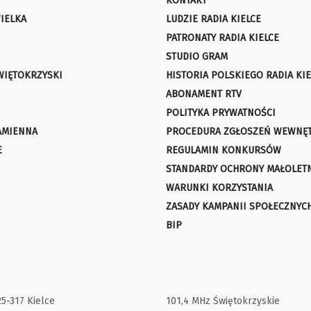
KONTAKT
IELKA
LUDZIE RADIA KIELCE
PATRONATY RADIA KIELCE
STUDIO GRAM
WIĘTOKRZYSKI
HISTORIA POLSKIEGO RADIA KIE
ABONAMENT RTV
POLITYKA PRYWATNOŚCI
AMIENNA
PROCEDURA ZGŁOSZEŃ WEWNĘ
E
REGULAMIN KONKURSÓW
STANDARDY OCHRONY MAŁOLET
WARUNKI KORZYSTANIA
ZASADY KAMPANII SPOŁECZNYC
BIP
25-317 Kielce
101,4 MHz Świętokrzyskie