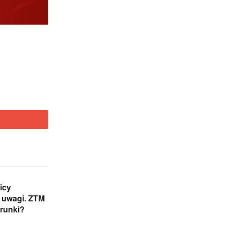
icy
 uwagi. ZTM
runki?