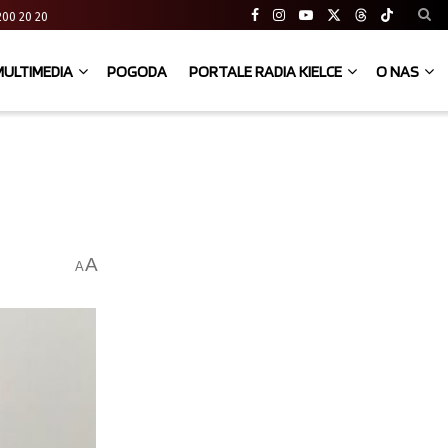
41 200 20 20
MULTIMEDIA
POGODA
PORTALE RADIA KIELCE
O NAS
A
A