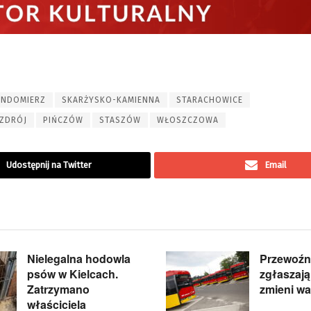
ANDOMIERZ
SKARŻYSKO-KAMIENNA
STARACHOWICE
ZDRÓJ
PIŃCZÓW
STASZÓW
WŁOSZCZOWA
Udostępnij na Twitter
Email
Nielegalna hodowla
Przewoźn
psów w Kielcach.
zgłaszają
Zatrzymano
zmieni wa
właściciela