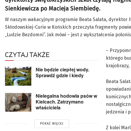
Sienkiewicza po Macieja Siembiedę.
W naszym wakacyjnym programie Beata Salata, dyrektor I
Skłodowskiej-Curie w Końskich przeczyta fragmenty powie
„Ludzie Bezdomni”. Jak mówi – jest z wykształcenia polonis
– Przypomni
CZYTAJ TAKŻE
którego bud
krajobrazy,
Nie będzie ciepłej wody.
Sprawdź gdzie i kiedy
Beata Salat
opowiadani
Nielegalna hodowla psów w
komicznych 
Kielcach. Zatrzymano
nostalgiczn
właściciela
jedzenia i 
POKAŻ WIĘCEJ
Z kolei Mar