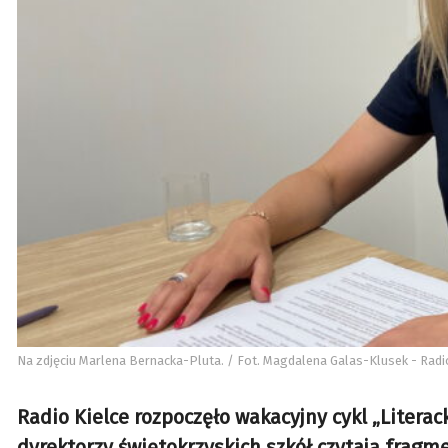
Na zdjęciu Marlena Bernacka-Pluta. / Fot. Magdalena Galas-Klusek - Radi
Radio Kielce rozpoczęło wakacyjny cykl „Literack
dyrektorzy świętokrzyskich szkół czytają fragm