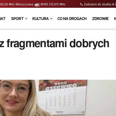
 | 100,00 MHz Włoszczowa
M10D 215,072 MHz
Zadzwoń do studia 
IAT
SPORT
KULTURA
CO NA DROGACH
ZDROWIE
i z fragmentami dobrych