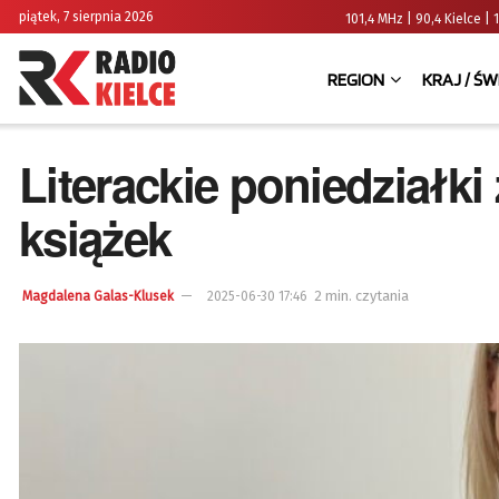
piątek, 7 sierpnia 2026
101,4 MHz | 90,4 Kielce
REGION
KRAJ / ŚW
Literackie poniedziałk
książek
2 min. czytania
Magdalena Galas-Klusek
2025-06-30 17:46