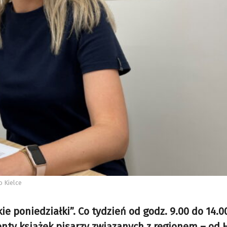
o Kielce
ie poniedziałki”. Co tydzień od godz. 9.00 do 14.0
enty książek pisarzy związanych z regionem – od