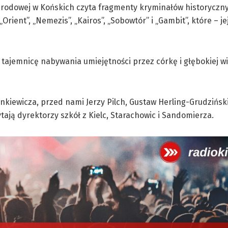
arodowej w Końskich czyta fragmenty kryminałów historyczn
„Orient”, „Nemezis”, „Kairos”, „Sobowtór” i „Gambit”, które – j
a tajemnicę nabywania umiejętności przez córkę i głębokiej wi
kiewicza, przed nami Jerzy Pilch, Gustaw Herling-Grudzińsk
tają dyrektorzy szkół z Kielc, Starachowic i Sandomierza.