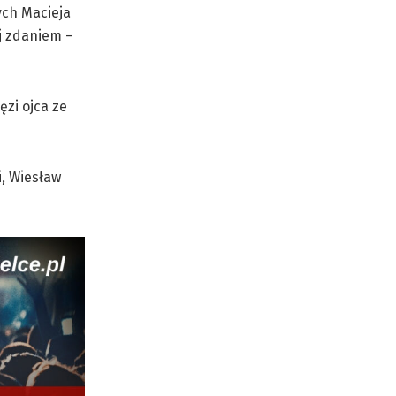
ych Macieja
ej zdaniem –
ęzi ojca ze
i, Wiesław