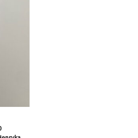
0
 Henryka