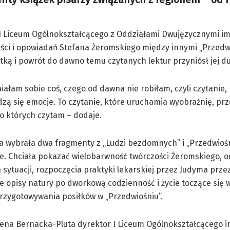
I Liceum Ogólnokształcącego z Oddziałami Dwujęzycznymi imi
ści i opowiadań Stefana Żeromskiego między innymi „Przedwi
tką i powrót do dawno temu czytanych lektur przyniósł jej du
ałam sobie coś, czego od dawna nie robiłam, czyli czytanie,
zą się emocje. To czytanie, które uruchamia wyobraźnię, prz
 o których czytam – dodaje.
a wybrała dwa fragmenty z „Ludzi bezdomnych” i „Przedwiośn
e. Chciała pokazać wielobarwność twórczości Żeromskiego, o
sytuacji, rozpoczęcia praktyki lekarskiej przez Judyma prze
e opisy natury po dworkową codzienność i życie toczące się 
przygotowywania posiłków w „Przedwiośniu”.
lena Bernacka-Pluta dyrektor I Liceum Ogólnokształcącego i