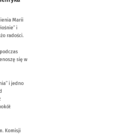
enia Marii
ośnie” i
żo radości.
 podczas
enoszę się w
ia” i jedno
d
z
wokół
m. Komisji