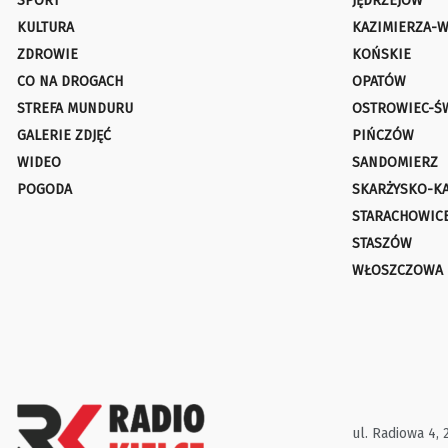
SPORT
JĘDRZEJÓW
KULTURA
KAZIMIERZA-W
ZDROWIE
KOŃSKIE
CO NA DROGACH
OPATÓW
STREFA MUNDURU
OSTROWIEC-Ś
GALERIE ZDJĘĆ
PIŃCZÓW
WIDEO
SANDOMIERZ
POGODA
SKARŻYSKO-K
STARACHOWIC
STASZÓW
WŁOSZCZOWA
ul. Radiowa 4, 