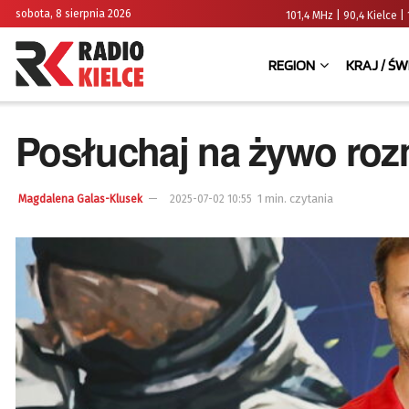
sobota, 8 sierpnia 2026
101,4 MHz | 90,4 Kielce
REGION
KRAJ / ŚW
Posłuchaj na żywo roz
1 min. czytania
Magdalena Galas-Klusek
2025-07-02 10:55