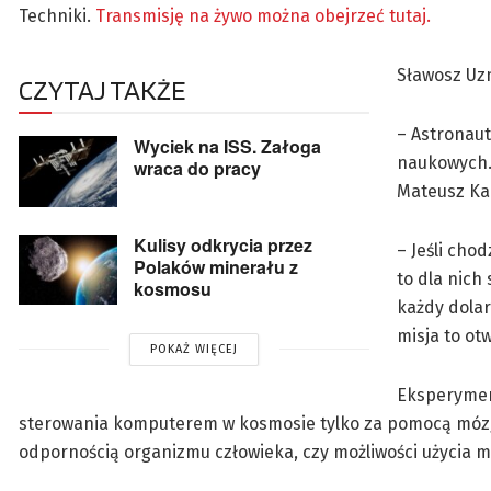
Techniki.
Transmisję na żywo można obejrzeć tutaj.
Sławosz Uzn
CZYTAJ TAKŻE
– Astronau
Wyciek na ISS. Załoga
naukowych.
wraca do pracy
Mateusz Kal
Kulisy odkrycia przez
– Jeśli cho
Polaków minerału z
to dla nich
kosmosu
każdy dolar
misja to ot
POKAŻ WIĘCEJ
Eksperymen
sterowania komputerem w kosmosie tylko za pomocą mózg
odpornością organizmu człowieka, czy możliwości użycia 