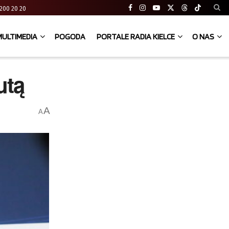
41 200 20 20
MULTIMEDIA
POGODA
PORTALE RADIA KIELCE
O NAS
utą
A
A