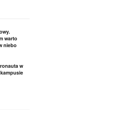
zowy.
m warto
w niebo
tronauta w
m kampusie