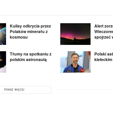
Kulisy odkrycia przez
Alert zor
Polaków minerału z
Wieczore
kosmosu
spojrzeć 
Tłumy na spotkaniu z
Polski as
polskim astronautą
kielecki
POKAŻ WIĘCEJ