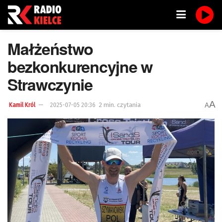
Małżeństwo
bezkonkurencyjne w
Strawczynie
A
2 min. czytania
A
Kamil Król
2025-07-05 20:36