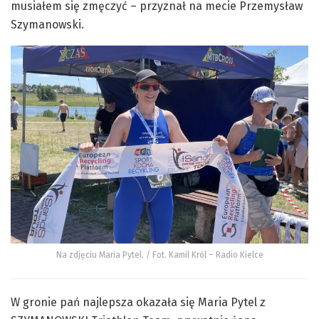
musiałem się zmęczyć – przyznał na mecie Przemysław
Szymanowski.
Na zdjęciu Maria Pytel. / Fot. Kamil Król – Radio Kielce
W gronie pań najlepsza okazała się Maria Pytel z