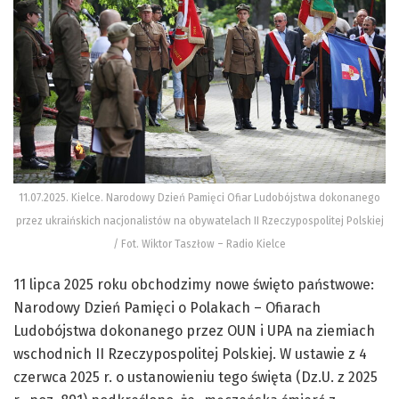
11.07.2025. Kielce. Narodowy Dzień Pamięci Ofiar Ludobójstwa dokonanego
przez ukraińskich nacjonalistów na obywatelach II Rzeczypospolitej Polskiej
/ Fot. Wiktor Taszłow – Radio Kielce
11 lipca 2025 roku obchodzimy nowe święto państwowe:
Narodowy Dzień Pamięci o Polakach – Ofiarach
Ludobójstwa dokonanego przez OUN i UPA na ziemiach
wschodnich II Rzeczypospolitej Polskiej. W ustawie z 4
czerwca 2025 r. o ustanowieniu tego święta (Dz.U. z 2025