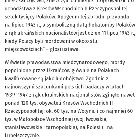
mieszkańców wsi, zniszczyli ich mienie i doprowadzili do
uchodźstwa z Kresów Wschodnich II Rzeczypospolitej
setek tysięcy Polaków. Apogeum tej zbrodni przypada
na lipiec 1943 r., a symboliczną datą hekatomby Polaków
z rąk ukraińskich nacjonalistów jest dzień 11 lipca 1943 r.,
kiedy Polacy byli mordowani w około stu
miejscowościach” – głosi ustawa.
W świetle prawodawstwa międzynarodowego, mordy
popełnione przez Ukraińców głównie na Polakach
kwalifikowane są jako ludobójstwo. Zgodnie z
najnowszymi szacunkami polskich badaczy w latach
1939–1947 z rąk ukraińskich nacjonalistów zginęło nawet
ponad 120 tys. obywateli Kresów Wschodnich II
Rzeczypospolitej: ok. 60 tys. na Wołyniu i co najmniej 60
tys. w Małopolsce Wschodniej (woj. lwowskie,
stanisławowskie i tarnopolskie), na Polesiu i na
Lubelszczyźnie.