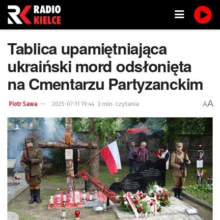
Tablica upamiętniająca
ukraiński mord odsłonięta
na Cmentarzu Partyzanckim
A
3 min. czytania
A
Piotr Sawa
2025-07-11 19:44