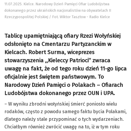
11.07.2025. Kielce. Narodowy Dzień Pamięci Ofiar Ludobójstwa
dokonanego przez ukraińskich nacjonalistów na obywatelach II
Rzeczypospolitej Polskiej / Fot. Wiktor Taszłow - Radio Kielce
Tablicę upamiętniającą ofiary Rzezi Wołyńskiej
odsłonięto na Cmentarzu Partyzanckim w
Kielcach. Robert Surma, wiceprezes
stowarzyszenia ,,Kieleccy Patrioci” zwraca
uwagę na fakt, że od tego roku dzień 11-go lipca
oficjalnie jest świętem państwowym. To
Narodowy Dzień Pamięci o Polakach – Ofiarach
Ludobójstwa dokonanego przez OUN i UPA.
– W wyniku zbrodni wołyńskiej śmierć poniosło wielu
rodaków, często z powodu samego faktu bycia Polakami,
dlatego należy stale przypominać o tych wydarzeniach.
Chciałbym również zwrócić uwagę na to, iż w tym roku