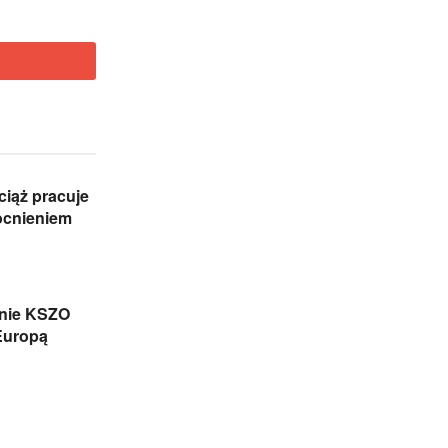
iąż pracuje
cnieniem
onie KSZO
Europą