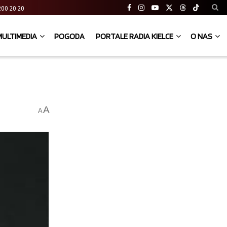
41 200 20 20
MULTIMEDIA
POGODA
PORTALE RADIA KIELCE
O NAS
A
A