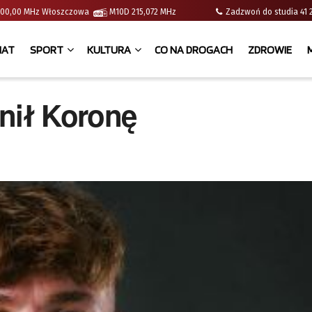
 | 100,00 MHz Włoszczowa
M10D 215,072 MHz
Zadzwoń do studia 
IAT
SPORT
KULTURA
CO NA DROGACH
ZDROWIE
nił Koronę