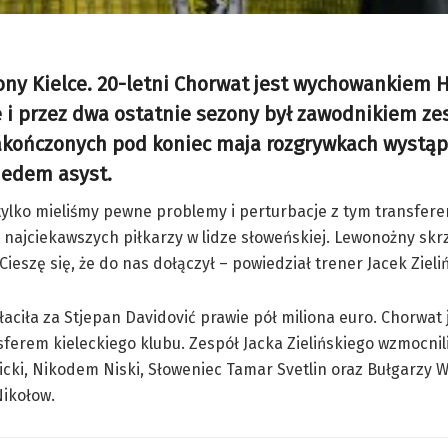
ony Kielce. 20-letni Chorwat jest wychowankiem 
e i przez dwa ostatnie sezony był zawodnikiem ze
akończonych pod koniec maja rozgrywkach wystąpi
siedem asyst.
 tylko mieliśmy pewne problemy i perturbacje z tym transfer
 z najciekawszych piłkarzy w lidze słoweńskiej. Lewonożny skr
szę się, że do nas dołączył – powiedział trener Jacek Zieliń
aciła za Stjepan Davidović prawie pół miliona euro. Chorwat 
sferem kieleckiego klubu. Zespół Jacka Zielińskiego wzmocnil
cki, Nikodem Niski, Słoweniec Tamar Svetlin oraz Bułgarzy 
Nikołow.