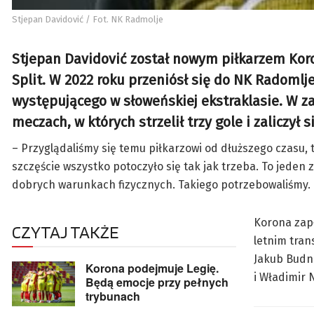
Stjepan Davidović / Fot. NK Radmolje
Stjepan Davidović został nowym piłkarzem Kor
Split. W 2022 roku przeniósł się do NK Radomlj
występującego w słoweńskiej ekstraklasie. W z
meczach, w których strzelił trzy gole i zaliczył 
– Przyglądaliśmy się temu piłkarzowi od dłuższego czasu,
szczęście wszystko potoczyło się tak jak trzeba. To jeden
dobrych warunkach fizycznych. Takiego potrzebowaliśmy. Cie
Korona zapł
CZYTAJ TAKŻE
letnim tran
Jakub Budni
Korona podejmuje Legię.
i Władimir 
Będą emocje przy pełnych
trybunach