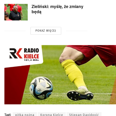
Zieliński: myślę, że zmiany
będą
POKAŻ WIĘCEJ
Tagi:
piłka nożna
Korona Kielce
Stjepan Davidović