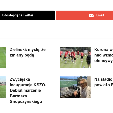
Udostępnij na Twitter
Email
Zieliński: myślę, że
Korona wc
zmiany będą
nad wzmo
ofensywy
Zwycięska
Na stadi
inauguracja KSZO.
powiało 
Debiut marzenie
Bartosza
Snopczyńskiego