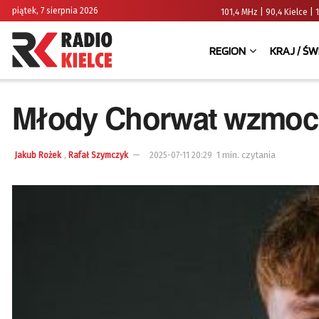
piątek, 7 sierpnia 2026
101,4 MHz | 90,4 Kielce
REGION
KRAJ / ŚW
Młody Chorwat wzmoc
,
1 min. czytania
Jakub Rożek
Rafał Szymczyk
2025-07-11 20:29