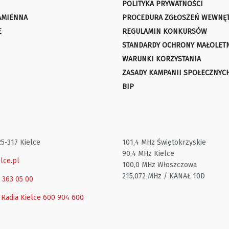
POLITYKA PRYWATNOŚCI
AMIENNA
PROCEDURA ZGŁOSZEŃ WEWNĘ
E
REGULAMIN KONKURSÓW
STANDARDY OCHRONY MAŁOLET
WARUNKI KORZYSTANIA
ZASADY KAMPANII SPOŁECZNYC
BIP
25-317 Kielce
101,4 MHz Świętokrzyskie
90,4 MHz Kielce
lce.pl
100,0 MHz Włoszczowa
215,072 MHz / KANAŁ 10D
1 363 05 00
 Radia Kielce
600 904 600