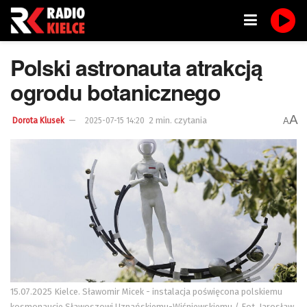
Polski astronauta atrakcją
ogrodu botanicznego
A
2 min. czytania
A
Dorota Klusek
2025-07-15 14:20
15.07.2025 Kielce. Sławomir Micek - instalacja poświęcona polskiemu
kosmonaucie Sławoszowi Uznańskiemu-Wiśniewskiemu / Fot. Jarosław