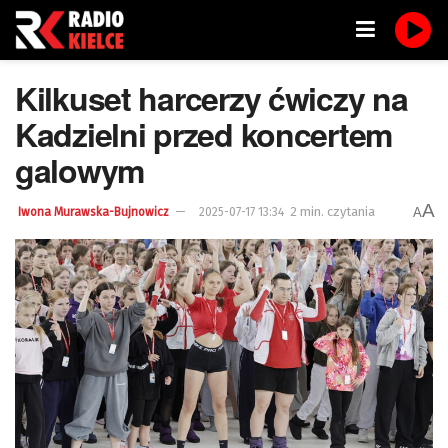
Kilkuset harcerzy ćwiczy na
Kadzielni przed koncertem
galowym
A
2 min. czytania
A
Iwona Murawska-Bujnowicz
2025-07-17 13:34