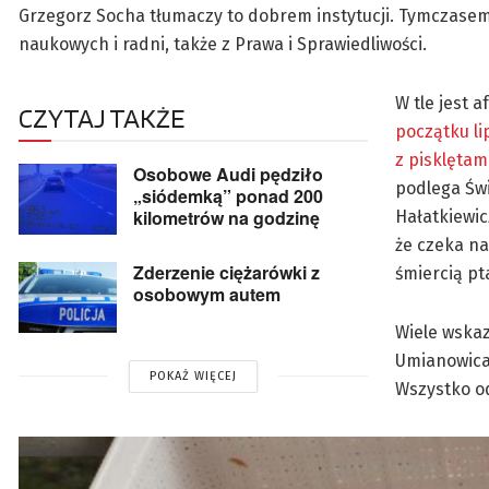
Grzegorz Socha tłumaczy to dobrem instytucji. Tymczasem
naukowych i radni, także z Prawa i Sprawiedliwości.
W tle jest 
CZYTAJ TAKŻE
początku li
z pisklętam
Osobowe Audi pędziło
podlega Św
„siódemką” ponad 200
kilometrów na godzinę
Hałatkiewic
że czeka na
Zderzenie ciężarówki z
śmiercią pt
osobowym autem
Wiele wskaz
Umianowicac
POKAŻ WIĘCEJ
Wszystko od