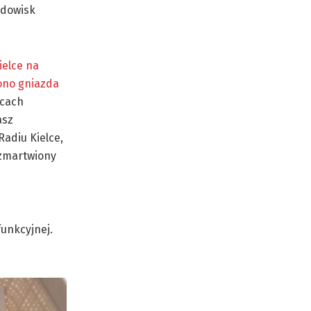
odowisk
ielce na
ono gniazda
cach
asz
Radiu Kielce,
 zmartwiony
funkcyjnej.