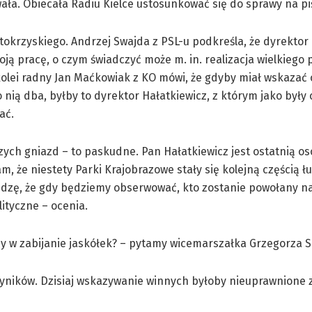
ła. Obiecała Radiu Kielce ustosunkować się do sprawy na pi
tokrzyskiego. Andrzej Swajda z PSL-u podkreśla, że dyrektor
ą pracę, o czym świadczyć może m. in. realizacja wielkiego 
kolei radny Jan Maćkowiak z KO mówi, że gdyby miał wskazać
 nią dba, byłby to dyrektor Hałatkiewicz, z którym jako były
ać.
zych gniazd – to paskudne. Pan Hałatkiewicz jest ostatnią os
m, że niestety Parki Krajobrazowe stały się kolejną częścią ł
Sądzę, że gdy będziemy obserwować, kto zostanie powołany n
lityczne – ocenia.
ny w zabijanie jaskółek? – pytamy wicemarszałka Grzegorza 
yników. Dzisiaj wskazywanie winnych byłoby nieuprawnione z