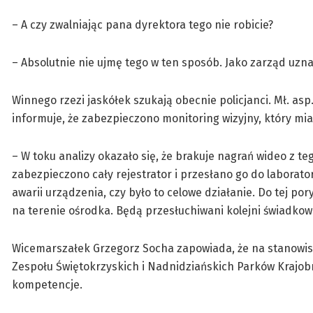
– A czy zwalniając pana dyrektora tego nie robicie?
– Absolutnie nie ujmę tego w ten sposób. Jako zarząd uzna
Winnego rzezi jaskółek szukają obecnie policjanci. Mł. as
informuje, że zabezpieczono monitoring wizyjny, który mi
– W toku analizy okazało się, że brakuje nagrań wideo z t
zabezpieczono cały rejestrator i przesłano go do laborato
awarii urządzenia, czy było to celowe działanie. Do tej po
na terenie ośrodka. Będą przesłuchiwani kolejni świadkow
Wicemarszałek Grzegorz Socha zapowiada, że na stanowis
Zespołu Świętokrzyskich i Nadnidziańskich Parków Krajob
kompetencje.