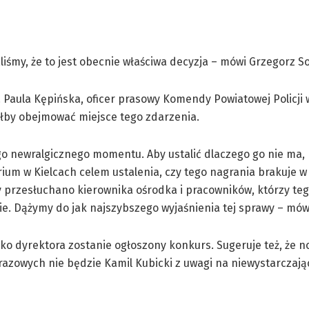
liśmy, że to jest obecnie właściwa decyzja – mówi Grzegorz S
p. Paula Kępińska, oficer prasowy Komendy Powiatowej Policji
ałby obejmować miejsce tego zdarzenia.
ego newralgicznego momentu. Aby ustalić dlaczego go nie ma,
rium w Kielcach celem ustalenia, czy tego nagrania brakuje w
ry przesłuchano kierownika ośrodka i pracowników, którzy teg
ie. Dążymy do jak najszybszego wyjaśnienia tej sprawy – mów
ko dyrektora zostanie ogłoszony konkurs. Sugeruje też, że
razowych nie będzie Kamil Kubicki z uwagi na niewystarczają