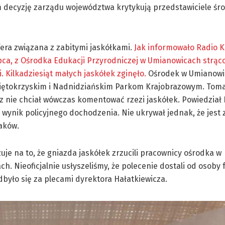
 decyzję zarządu województwa krytykują przedstawiciele śr
afera związana z zabitymi jaskółkami.
Jak informowało Radio K
pca, z Ośrodka Edukacji Przyrodniczej w Umianowicach strąc
i. Kilkadziesiąt małych jaskółek zginęło.
Ośrodek w Umianowi
iętokrzyskim i Nadnidziańskim Parkom Krajobrazowym. Tom
z nie chciał wówczas komentować rzezi jaskółek. Powiedział 
 wynik policyjnego dochodzenia. Nie ukrywał jednak, że jest
aków.
uje na to, że gniazda jaskółek zrzucili pracownicy ośrodka w
h. Nieoficjalnie usłyszeliśmy, że polecenie dostali od osoby 
było się za plecami dyrektora Hałatkiewicza.