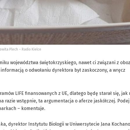
Jowita Plech – Radio Kielce
iku województwa świętokrzyskiego, nawet ci związani z obo
 informacją o odwołaniu dyrektora był zaskoczony, a wręcz
gramów LIFE finansowanych z UE, dlatego będę starał się, jak 
 razie wstępnie, ta argumentacja o aferze jaskółczej. Pode
 parkach – komentuje.
ka, dyrektor Instytutu Biologii w Uniwersytecie Jana Kochan