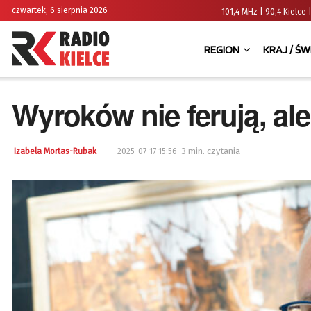
czwartek, 6 sierpnia 2026
101,4 MHz | 90,4 Kielc
REGION
KRAJ / ŚW
Wyroków nie ferują, al
3 min. czytania
Izabela Mortas-Rubak
2025-07-17 15:56