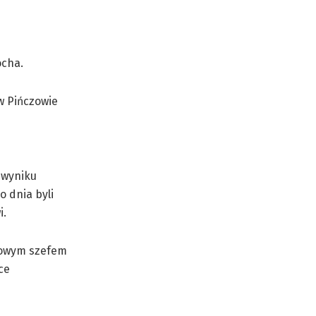
ocha.
 w Pińczowie
 wyniku
o dnia byli
i.
 nowym szefem
ce