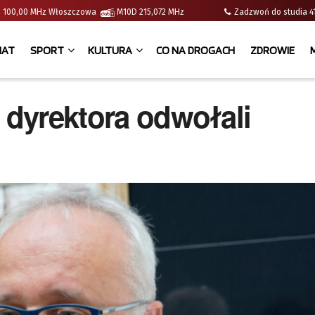
e | 100,00 MHz Włoszczowa
M10D 215,072 MHz
Zadzwoń do studia
IAT
SPORT
KULTURA
CO NA DROGACH
ZDROWIE
e dyrektora odwołali