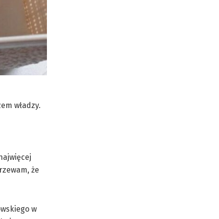
zem władzy.
najwięcej
jrzewam, że
owskiego w