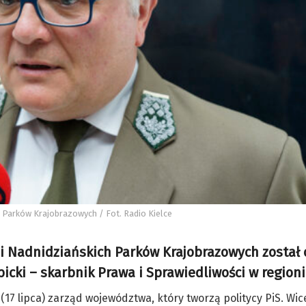
h Parków Krajobrazowych / Fot. Radio Kielce
 i Nadnidziańskich Parków Krajobrazowych został
bicki – skarbnik Prawa i Sprawiedliwości w region
(17 lipca) zarząd województwa, który tworzą politycy PiS. Wi