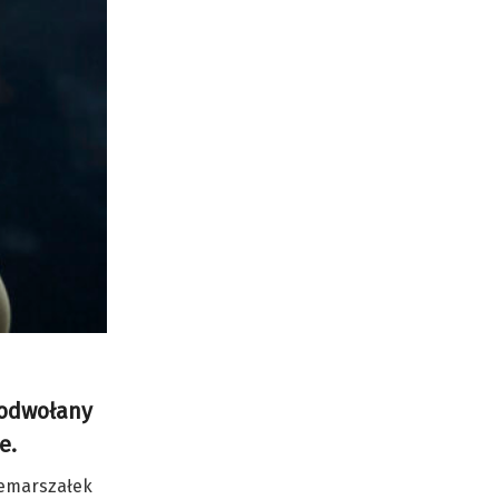
 odwołany
ie.
cemarszałek