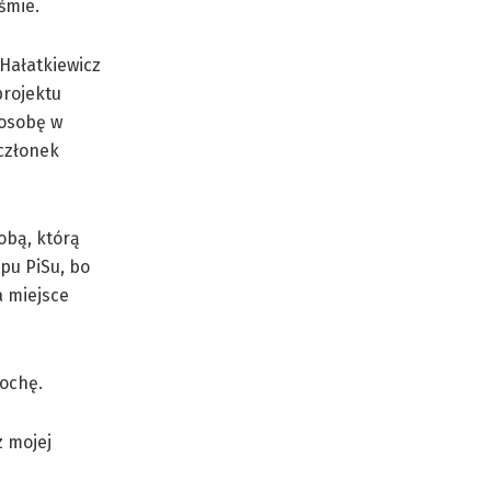
śmie.
 Hałatkiewicz
projektu
 osobę w
 członek
obą, którą
upu PiSu, bo
a miejsce
Sochę.
 mojej