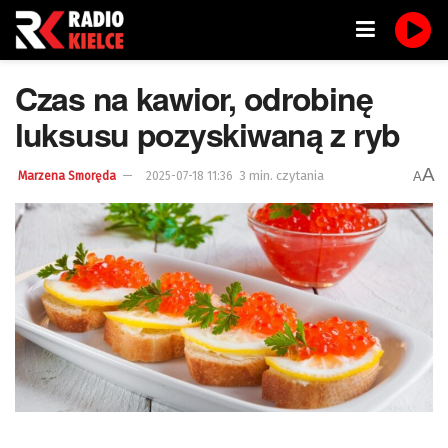
Czas na kawior, odrobinę
luksusu pozyskiwaną z ryb
A
3 min. czytania
A
Marzena Smoręda
2025-07-18 11:36