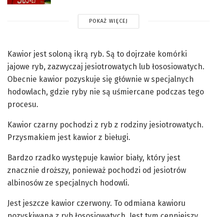
POKAŻ WIĘCEJ
Kawior jest soloną ikrą ryb. Są to dojrzałe komórki
jajowe ryb, zazwyczaj jesiotrowatych lub łososiowatych.
Obecnie kawior pozyskuje się głównie w specjalnych
hodowlach, gdzie ryby nie są uśmiercane podczas tego
procesu.
Kawior czarny pochodzi z ryb z rodziny jesiotrowatych.
Przysmakiem jest kawior z bieługi.
Bardzo rzadko występuje kawior biały, który jest
znacznie droższy, ponieważ pochodzi od jesiotrów
albinosów ze specjalnych hodowli.
Jest jeszcze kawior czerwony. To odmiana kawioru
pozyskiwana z ryb łososiowatych. Jest tym cenniejszy,