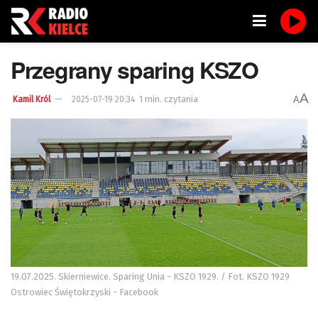
Przegrany sparing KSZO
A
1 min. czytania
A
Kamil Król
2025-07-19 20:34
19.07.2025. Skierniewice. Sparing Unia - KSZO 1929. / Fot. KSZO 1929
Ostrowiec Świętokrzyski - Facebook