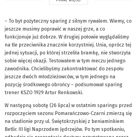
POKAŻ WIĘCEJ
– To był pożyteczny sparing z silnym rywalem. Wiemy, co
jeszcze musimy poprawić w naszej grze, a co
funkcjonuje już dobrze. W drugiej połowie wyglądaliśmy
na tle przeciwnika znacznie korzystniej. Unia, oprócz tej
jednej sytuacji, po której strzeliła bramkę, nie stworzyła
sobie więcej okazji. Testowałem w tym meczu jednego
zawodnika. Chcielibyśmy zakontraktować do zespołu
jeszcze dwóch młodzieżowców, w tym jednego na
pozycję środkowego obrońcy – podsumował sparing
trener KSZO 1929 Artur Renkowski.
W następną sobotę (26 lipca) w ostatnim sparingu przed
rozpoczęciem sezonu Pomarańczowo-Czarni zmierzą się
na stadionie przy ul. Świętokrzyskiej z beniaminkiem
Betlic III ligi Naprzodem Jędrzejów. Po tym spotkaniu,