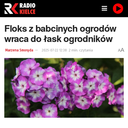
Floks z babcinych ogrodów
wraca do łask ogrodników
A
2 min. czytania
A
Marzena Smoręda
2025-07-22 12:38