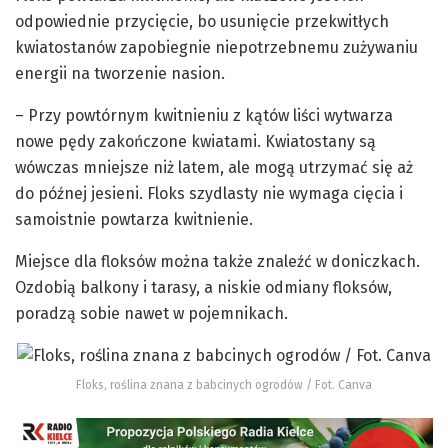
odpowiednie przycięcie, bo usunięcie przekwitłych
kwiatostanów zapobiegnie niepotrzebnemu zużywaniu
energii na tworzenie nasion.
– Przy powtórnym kwitnieniu z kątów liści wytwarza
nowe pędy zakończone kwiatami. Kwiatostany są
wówczas mniejsze niż latem, ale mogą utrzymać się aż
do późnej jesieni. Floks szydlasty nie wymaga cięcia i
samoistnie powtarza kwitnienie.
Miejsce dla floksów można także znaleźć w doniczkach.
Ozdobią balkony i tarasy, a niskie odmiany floksów,
poradzą sobie nawet w pojemnikach.
Floks, roślina znana z babcinych ogrodów / Fot. Canva