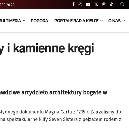
41 200 20 20
MULTIMEDIA
POGODA
PORTALE RADIA KIELCE
O NAS
y i kamienne kręgi
rawdziwe arcydzieło architektury bogate w
 słynnego dokumentu Magna Carta z 1215 r. Zajrzeliśmy do
na spektakularne klify Seven Sisters z pejzażem rodem z