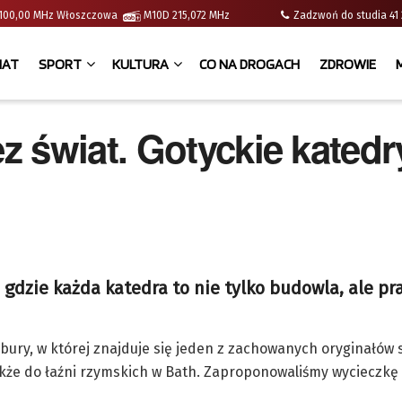
 | 100,00 MHz Włoszczowa
M10D 215,072 MHz
Zadzwoń do studia 
IAT
SPORT
KULTURA
CO NA DROGACH
ZDROWIE
 świat. Gotyckie katedr
 gdzie każda katedra to nie tylko budowla, ale p
isbury, w której znajduje się jeden z zachowanych oryginałów
że do łaźni rzymskich w Bath. Zaproponowaliśmy wycieczkę 