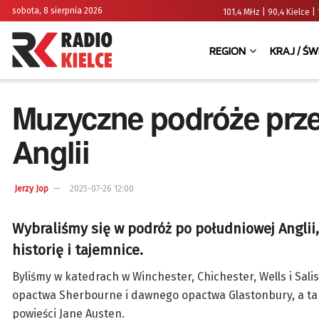
sobota, 8 sierpnia 2026
101,4 MHz | 90,4 Kielce
REGION
KRAJ / ŚW
Muzyczne podróże przez
Anglii
Jerzy Jop
2025-07-26 12:00
Wybraliśmy się w podróż po południowej Anglii,
historię i tajemnice.
Byliśmy w katedrach w Winchester, Chichester, Wells i Sal
opactwa Sherbourne i dawnego opactwa Glastonbury, a tak
powieści Jane Austen.