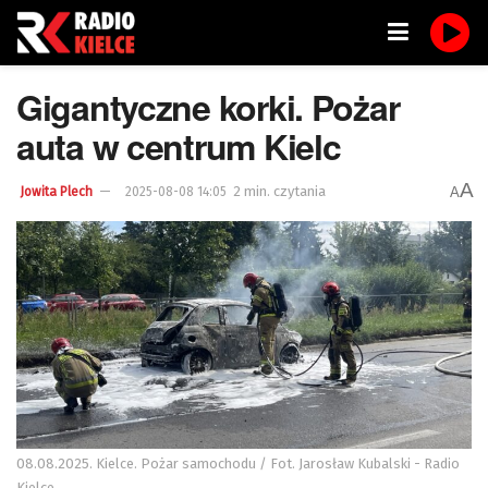
Gigantyczne korki. Pożar
auta w centrum Kielc
A
2 min. czytania
A
Jowita Plech
2025-08-08 14:05
08.08.2025. Kielce. Pożar samochodu / Fot. Jarosław Kubalski - Radio
Kielce