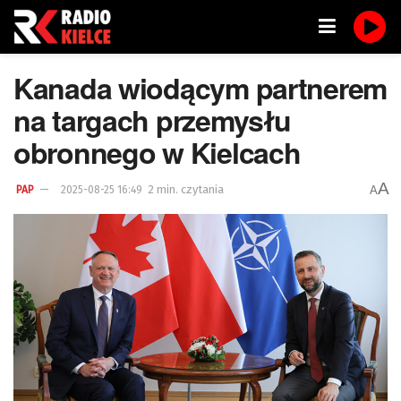
Kanada wiodącym partnerem
na targach przemysłu
obronnego w Kielcach
A
2 min. czytania
A
PAP
2025-08-25 16:49