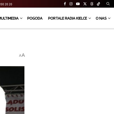
41 200 20 20
MULTIMEDIA
POGODA
PORTALE RADIA KIELCE
O NAS
A
A