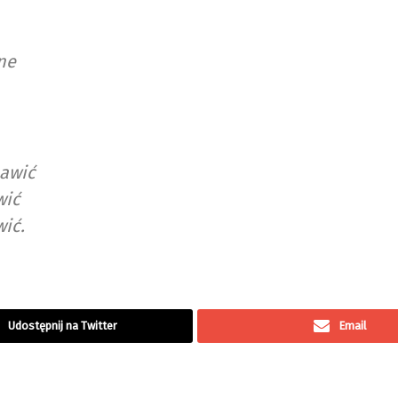
ne
bawić
wić
ić.
Udostępnij na Twitter
Email