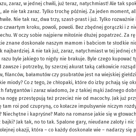
zu, zaraz, w jednej chwili, już teraz, natychmiast! Ale tak spo
 ale nie tak zaraz. Tylko trochę później. Za jeden moment, al
wile. Nie tak raz, dwa trzy, szast-prast i już. Tylko rozważnie 
o czwartym kroku, powoli, powoli. Bez zbędnej gorączki i z 
chu. W oczy sobie najpierw miłośnie dłużej popatrzeć. Za rę
tkie znane doskonale naszym mamom i babciom te słodkie ni
 najbardziej. A nie tak już, zaraz, natychmiast w tej jednej ch
azu byle jakiego to nigdy nie brakuje. Byle czego kupować ty
d zawsze i potrzeby, by szerzej akurat taką całkowicie rozsąd
filanców, bałamutów czy psubratów jest na wiejskiej giełdzi
kie miody? Co z tego, że chłopaki, które do izby pchają się o
h fatygantów i zaraz wiadomo, że z takiej mąki żadnego dob
 na nogę przestępują też przecież nie od macochy. Jak już przy
się tam roi pod czupryną, co kołacze impulsywnie niczym roz
ne? Niechętne i kapryśne? Mało na romanse jakie się w głowac
bajki? Jak tak, no to tak. Spalone gary, nieudane zaloty i nic
kolejnej okazji, która – co każdy doskonale wie – nadarzy się p