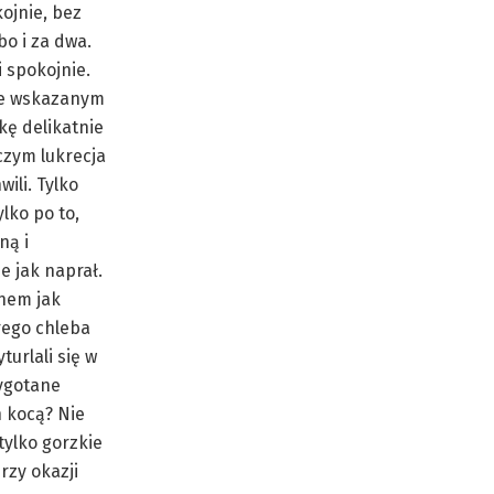
kojnie, bez
bo i za dwa.
i spokojnie.
nie wskazanym
kę delikatnie
czym lukrecja
wili. Tylko
lko po to,
ną i
e jak naprał.
knem jak
rego chleba
turlali się w
dygotane
h kocą? Nie
 tylko gorzkie
rzy okazji