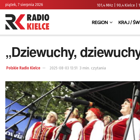
piątek, 7 sierpnia 2026
101,4 MHz | 90,4 Kielce
REGION
KRAJ / ŚW
„Dziewuchy, dziewuch
3 min. czytania
Polskie Radio Kielce
2025-08-03 13:51