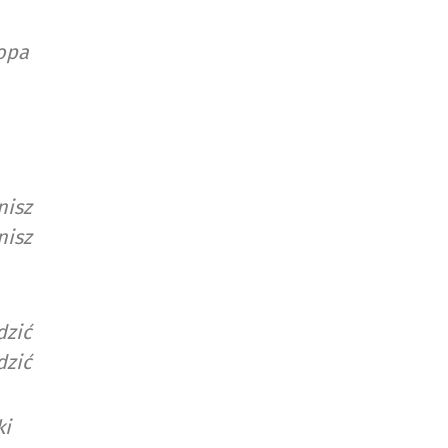
łopa
nisz
nisz
dzić
dzić
ki