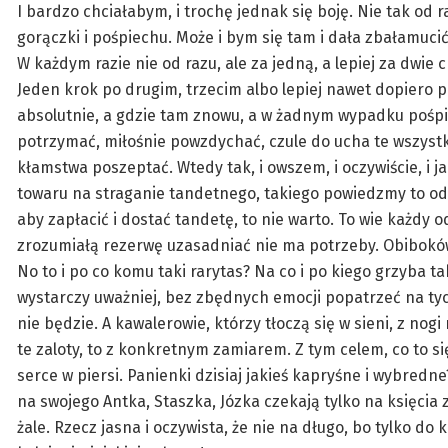
I bardzo chciałabym, i trochę jednak się boję. Nie tak od ra
gorączki i pośpiechu. Może i bym się tam i dała zbałamucić,
W każdym razie nie od razu, ale za jedną, a lepiej za dwie ch
Jeden krok po drugim, trzecim albo lepiej nawet dopiero p
absolutnie, a gdzie tam znowu, a w żadnym wypadku pośpie
potrzymać, miłośnie powzdychać, czule do ucha te wszys
kłamstwa poszeptać. Wtedy tak, i owszem, i oczywiście, i jak
towaru na straganie tandetnego, takiego powiedzmy to od r
aby zapłacić i dostać tandetę, to nie warto. To wie każdy o
zrozumiałą rezerwę uzasadniać nie ma potrzeby. Obiboków, 
No to i po co komu taki rarytas? Na co i po kiego grzyba ta
wystarczy uważniej, bez zbędnych emocji popatrzeć na tyc
nie będzie. A kawalerowie, którzy tłoczą się w sieni, z nogi
te zaloty, to z konkretnym zamiarem. Z tym celem, co to 
serce w piersi. Panienki dzisiaj jakieś kapryśne i wybred
na swojego Antka, Staszka, Józka czekają tylko na księcia z 
żale. Rzecz jasna i oczywista, że nie na długo, bo tylko do 