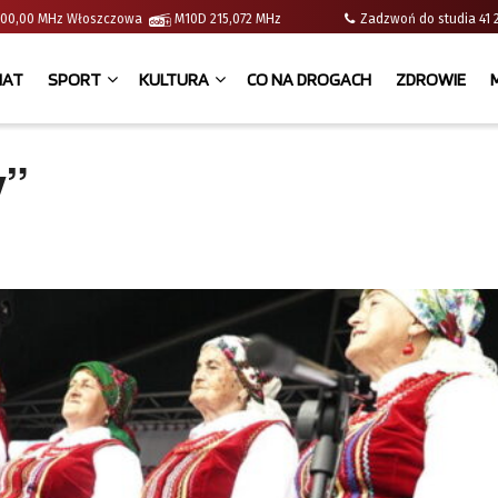
 | 100,00 MHz Włoszczowa
M10D 215,072 MHz
Zadzwoń do studia 
IAT
SPORT
KULTURA
CO NA DROGACH
ZDROWIE
y”