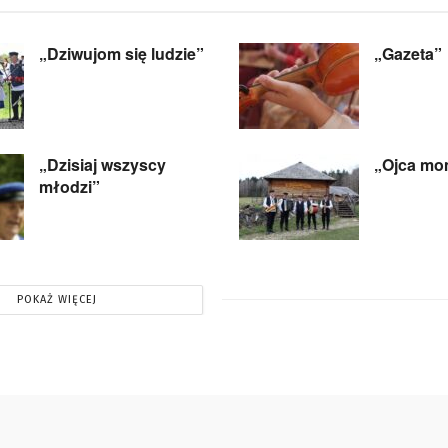
„Dziwujom się ludzie”
„Gazeta”
„Dzisiaj wszyscy
„Ojca mo
młodzi”
POKAŻ WIĘCEJ