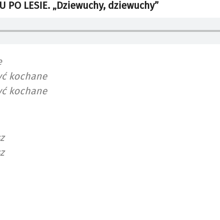
U PO LESIE. „Dziewuchy, dziewuchy”
e
yć kochane
yć kochane
sz
sz