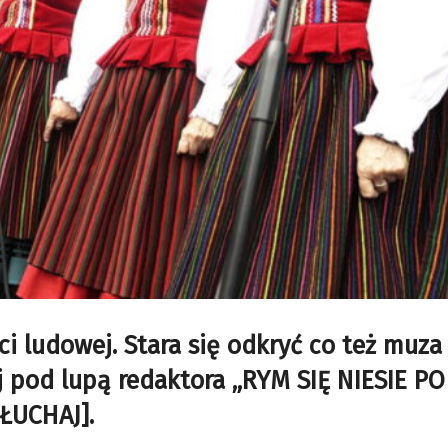
i ludowej. Stara się odkryć co też muza
 pod lupą redaktora „RYM SIĘ NIESIE P
ŁUCHAJ]
.