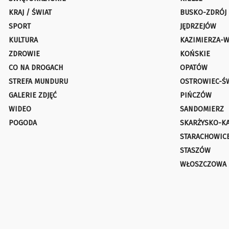
KRAJ / ŚWIAT
BUSKO-ZDRÓJ
SPORT
JĘDRZEJÓW
KULTURA
KAZIMIERZA-W
ZDROWIE
KOŃSKIE
CO NA DROGACH
OPATÓW
STREFA MUNDURU
OSTROWIEC-Ś
GALERIE ZDJĘĆ
PIŃCZÓW
WIDEO
SANDOMIERZ
POGODA
SKARŻYSKO-K
STARACHOWIC
STASZÓW
WŁOSZCZOWA