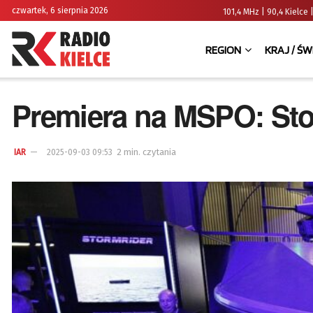
czwartek, 6 sierpnia 2026
101,4 MHz | 90,4 Kielc
REGION
KRAJ / ŚW
Premiera na MSPO: Sto
2 min. czytania
IAR
2025-09-03 09:53