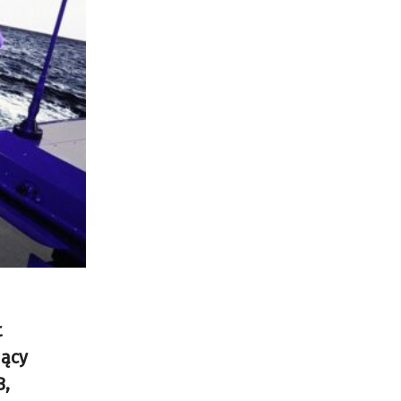
t
jący
B,