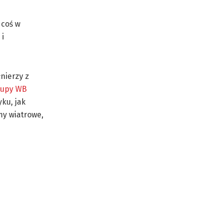
 coś w
 i
łnierzy z
upy WB
ku, jak
my wiatrowe,