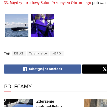
33. Międzynarodowy Salon Przemysłu Obronnego
potrwa d
Tagi:
KIELCE
Targi Kielce
MSPO
Udostępnij na Facebook
POLECAMY
Zderzenie
motocyklisty z