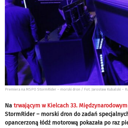
Premiera na MSPO StormRider – morski dron / Fot. Jarosław Kubalski – Ra
Na
trwającym w Kielcach 33. Międzynarodowym
StormRider – morski dron do zadań specjalnyc
opancerzoną łódź motorową pokazała po raz pi