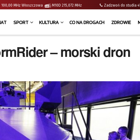
e | 100,00 MHz Włoszczowa
M10D 215,072 MHz
Zadzwoń do studia
IAT
SPORT
KULTURA
CO NA DROGACH
ZDROWIE
rmRider – morski dron