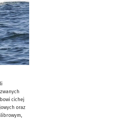
li
k zwanych
bowi cichej
jowych oraz
alibrowym,