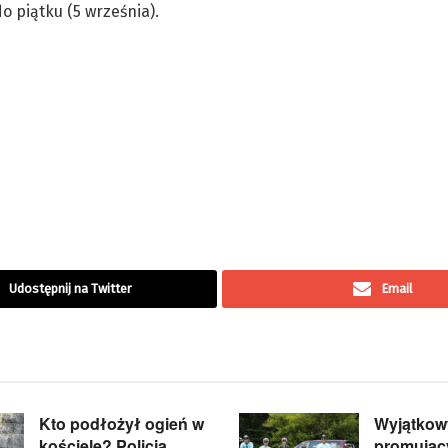
o piątku (5 września).
Udostępnij na Twitter
Email
Kto podłożył ogień w
Wyjątkowy
kościele? Policja
promując