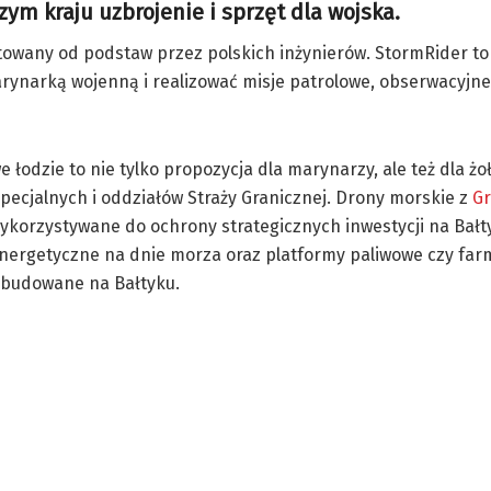
m kraju uzbrojenie i sprzęt dla wojska.
towany od podstaw przez polskich inżynierów. StormRider to
arynarką wojenną i realizować misje patrolowe, obserwacyjne
 łodzie to nie tylko propozycja dla marynarzy, ale też dla żo
pecjalnych i oddziałów Straży Granicznej. Drony morskie z
Gr
korzystywane do ochrony strategicznych inwestycji na Bałty
energetyczne na dnie morza oraz platformy paliwowe czy far
 budowane na Bałtyku.