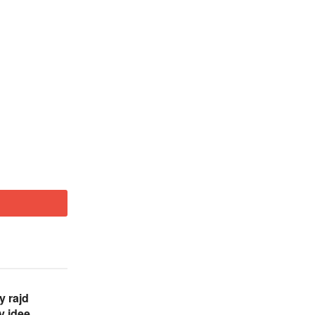
 rajd
y ideę