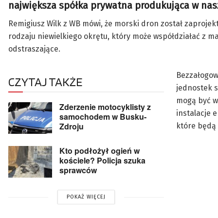
największa spółka prywatna produkująca w naszy
Remigiusz Wilk z WB mówi, że morski dron został zaprojek
rodzaju niewielkiego okrętu, który może współdziałać z m
odstraszające.
Bezzałogowe
CZYTAJ TAKŻE
jednostek s
mogą być wy
Zderzenie motocyklisty z
instalacje 
samochodem w Busku-
Zdroju
które będą
Kto podłożył ogień w
kościele? Policja szuka
sprawców
POKAŻ WIĘCEJ