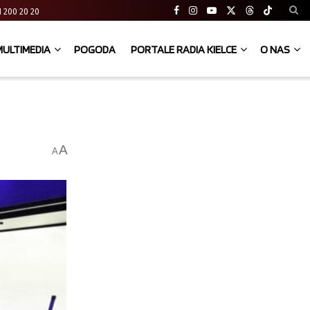
 41 200 20 20
MULTIMEDIA
POGODA
PORTALE RADIA KIELCE
O NAS
A
A