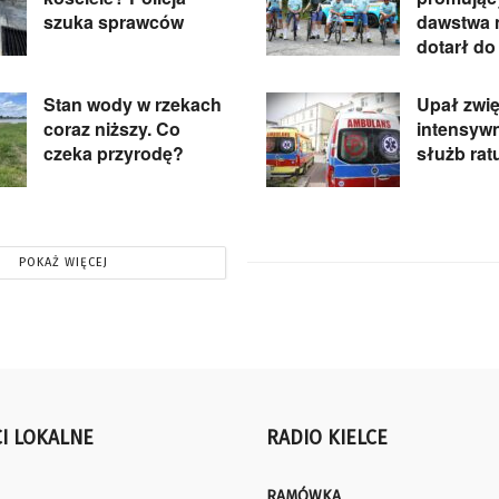
szuka sprawców
dawstwa 
dotarł do
Stan wody w rzekach
Upał zwi
coraz niższy. Co
intensyw
czeka przyrodę?
służb ra
POKAŻ WIĘCEJ
I LOKALNE
RADIO KIELCE
RAMÓWKA