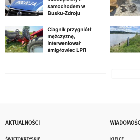
samochodem w
Busku-Zdroju
Ciagnik przygniótł
mężczyznę,
interweniował
śmigłowiec LPR
AKTUALNOŚCI
WIADOMOŚC
ŚWIĘTOKRZYSKIE
KIELCE