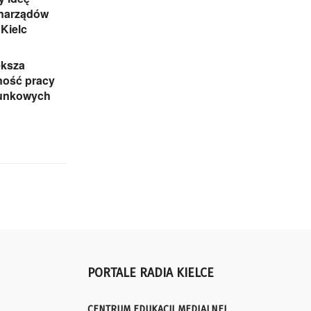
narządów
 Kielc
ększa
ność pracy
tunkowych
PORTALE RADIA KIELCE
CENTRUM EDUKACJI MEDIALNEJ