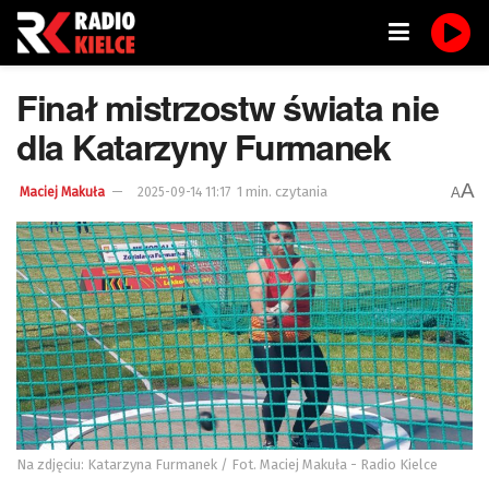
Finał mistrzostw świata nie
dla Katarzyny Furmanek
A
1 min. czytania
A
Maciej Makuła
2025-09-14 11:17
Na zdjęciu: Katarzyna Furmanek / Fot. Maciej Makuła - Radio Kielce