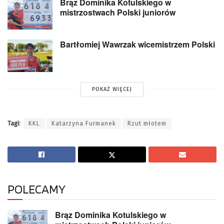
Brąz Dominika Kotulskiego w
mistrzostwach Polski juniorów
Bartłomiej Wawrzak wicemistrzem Polski
POKAŻ WIĘCEJ
Tagi:
KKL
Katarzyna Furmanek
Rzut młotem
POLECAMY
Brąz Dominika Kotulskiego w