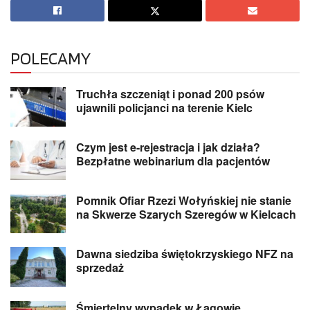
POLECAMY
Truchła szczeniąt i ponad 200 psów
ujawnili policjanci na terenie Kielc
Czym jest e-rejestracja i jak działa?
Bezpłatne webinarium dla pacjentów
Pomnik Ofiar Rzezi Wołyńskiej nie stanie
na Skwerze Szarych Szeregów w Kielcach
Dawna siedziba świętokrzyskiego NFZ na
sprzedaż
Śmiertelny wypadek w Łagowie