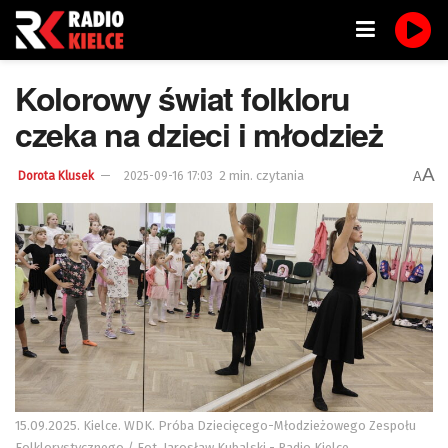
Kolorowy świat folkloru
czeka na dzieci i młodzież
A
2 min. czytania
A
Dorota Klusek
2025-09-16 17:03
15.09.2025. Kielce. WDK. Próba Dziecięcego-Młodzieżowego Zespołu
Folklorystycznego / Fot. Jarosław Kubalski - Radio Kielce