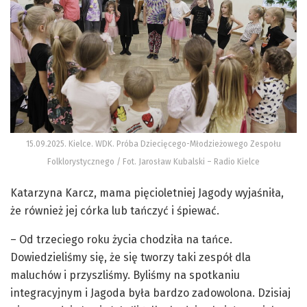
15.09.2025. Kielce. WDK. Próba Dziecięcego-Młodzieżowego Zespołu
Folklorystycznego / Fot. Jarosław Kubalski – Radio Kielce
Katarzyna Karcz, mama pięcioletniej Jagody wyjaśniła,
że również jej córka lub tańczyć i śpiewać.
– Od trzeciego roku życia chodziła na tańce.
Dowiedzieliśmy się, że się tworzy taki zespół dla
maluchów i przyszliśmy. Byliśmy na spotkaniu
integracyjnym i Jagoda była bardzo zadowolona. Dzisiaj